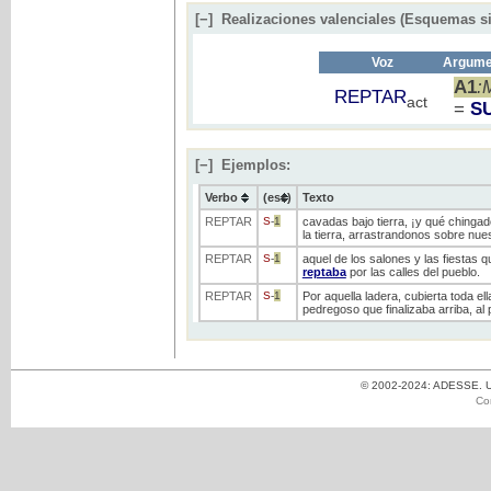
[−]
Realizaciones valenciales (Esquemas si
Voz
Argumen
A1
:
REPTAR
act
=
S
[−]
Ejemplos:
Verbo
(ess)
Texto
REPTAR
S
-
1
cavadas bajo tierra, ¡y qué chingad
la tierra, arrastrandonos sobre nu
REPTAR
S
-
1
aquel de los salones y las fiestas
reptaba
por las calles del pueblo.
REPTAR
S
-
1
Por aquella ladera, cubierta toda el
pedregoso que finalizaba arriba, al p
© 2002-2024: ADESSE. Un
Co