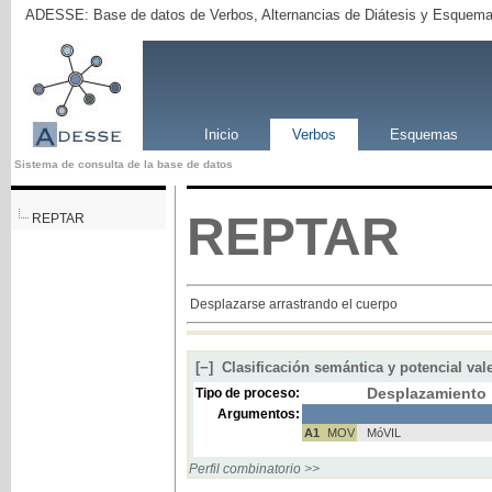
ADESSE: Base de datos de Verbos, Alternancias de Diátesis y Esquema
Inicio
Verbos
Esquemas
Sistema de consulta de la base de datos
REPTAR
REPTAR
Desplazarse arrastrando el cuerpo
[−]
Clasificación semántica y potencial val
Desplazamiento
Tipo de proceso:
Argumentos:
A1
MOV
MóVIL
Perfil combinatorio >>