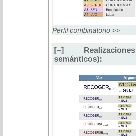
A2
CTRDO
CONTROLADO
A3
BEN
Beneficiario
A4
LUG
Lugar
Perfil combinatorio >>
[−]
Realizaciones
semánticos):
Voz
Argume
A1
:CT
RECOGER
act
=
SUJ
A1
:CTRR
RECOGER
act
=
SUJ
A1
:CTRR
RECOGER
act
=
SUJ
A1
:CTRR
RECOGER
act
=
SUJ
A1
:CTRR
RECOGERSE
med
=
SUJ
A1
:CTRR
RECOGERSE
med
=
SUJ