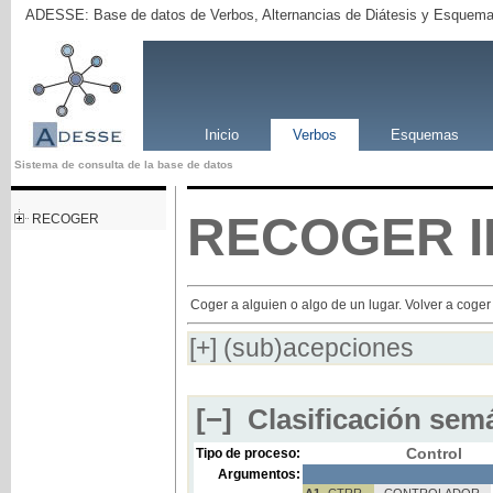
ADESSE: Base de datos de Verbos, Alternancias de Diátesis y Esquema
Inicio
Verbos
Esquemas
Sistema de consulta de la base de datos
RECOGER
I
RECOGER
Coger a alguien o algo de un lugar. Volver a coger
[+]
(sub)acepciones
[−]
Clasificación semá
Control
Tipo de proceso:
Argumentos:
A1
CTRR
CONTROLADOR