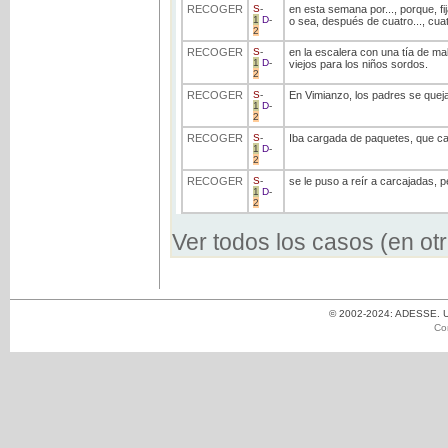
RECOGER
S
-
en esta semana por..., porque, fij
1
D
-
o sea, después de cuatro..., cua
2
RECOGER
S
-
en la escalera con una tía de ma
1
D
-
viejos para los niños sordos.
2
RECOGER
S
-
En Vimianzo, los padres se quej
1
D
-
2
RECOGER
S
-
Iba cargada de paquetes, que ca
1
D
-
2
RECOGER
S
-
se le puso a reír a carcajadas, pe
1
D
-
2
Ver todos los casos (en ot
© 2002-2024: ADESSE. Un
Co