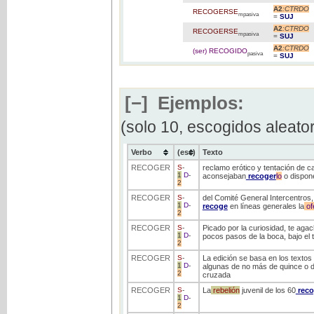
A2
:CTRDO
RECOGERSE
mpasiva
=
SUJ
A2
:CTRDO
RECOGERSE
mpasiva
=
SUJ
A2
:CTRDO
(ser) RECOGIDO
pasiva
=
SUJ
[−]
Ejemplos:
(solo 10, escogidos aleato
Verbo
(ess)
Texto
RECOGER
S
-
reclamo erótico y tentación de 
1
D
-
aconsejaban
recoger
lo
o dispone
2
RECOGER
S
-
del Comité General Intercentros
1
D
-
recoge
en líneas generales la
of
2
RECOGER
S
-
Picado por la curiosidad, te aga
1
D
-
pocos pasos de la boca, bajo el
2
RECOGER
S
-
La edición se basa en los textos 
1
D
-
algunas de no más de quince o di
2
cruzada
RECOGER
S
-
La
rebelión
juvenil de los 60
reco
1
D
-
2