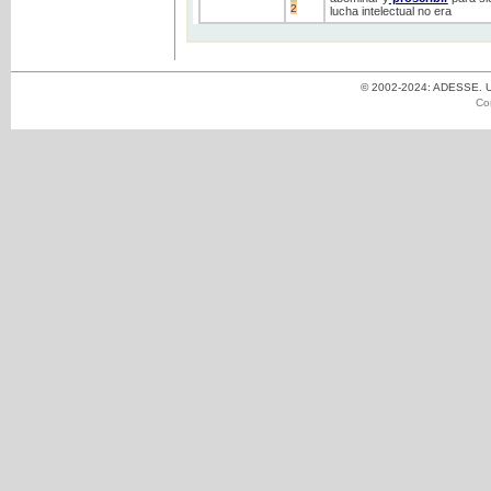
2
lucha intelectual no era
© 2002-2024: ADESSE. Un
Co