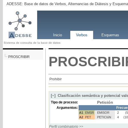
ADESSE: Base de datos de Verbos, Alternancias de Diátesis y Esquema
Inicio
Verbos
Esquemas
Sistema de consulta de la base de datos
PROSCRIBI
PROSCRIBIR
Prohibir
[−]
Clasificación semántica y potencial val
Petición
Tipo de proceso:
Argumentos:
Frecue
A1
EMSR
EMISOR
2
(
A2
PET
PETICIóN
4
(1
Perfil combinatorio >>