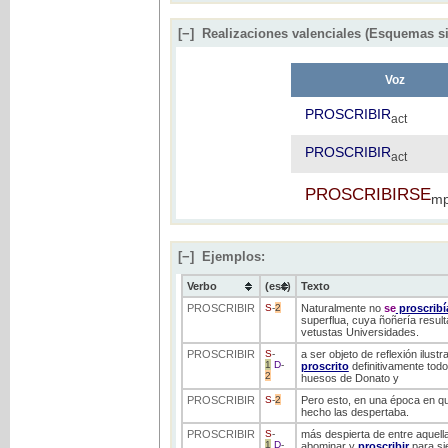
[−]
Realizaciones valenciales (Esquemas si
Voz
PROSCRIBIR
act
PROSCRIBIR
act
PROSCRIBIRSE
mp
[−]
Ejemplos:
Verbo
(ess)
Texto
PROSCRIBIR
S
-
2
Naturalmente no
se
proscribí
superflua, cuya ñoñería result
vetustas Universidades.
PROSCRIBIR
S
-
a ser objeto de reflexión ilus
1
D
-
proscrito
definitivamente todo
2
huesos de Donato y
PROSCRIBIR
S
-
2
Pero esto, en una época en q
hecho las despertaba.
PROSCRIBIR
S
-
más despierta de entre aquell
1
D
-
abominar y
proscribir
para si