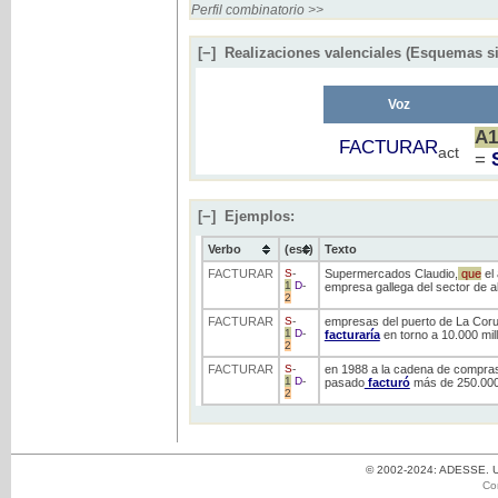
Perfil combinatorio >>
[−]
Realizaciones valenciales (Esquemas si
Voz
A
FACTURAR
act
=
[−]
Ejemplos:
Verbo
(ess)
Texto
FACTURAR
S
-
Supermercados Claudio,
que
el
1
D
-
empresa gallega del sector de a
2
FACTURAR
S
-
empresas del puerto de La Coruñ
1
D
-
facturaría
en torno a 10.000 mil
2
FACTURAR
S
-
en 1988 a la cadena de compras
1
D
-
pasado
facturó
más de 250.000
2
© 2002-2024: ADESSE. Un
Co