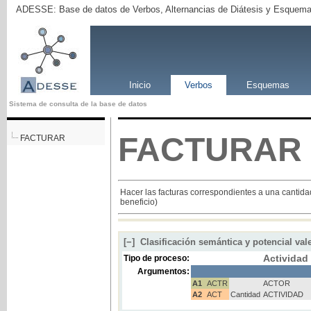
ADESSE: Base de datos de Verbos, Alternancias de Diátesis y Esquema
Inicio
Verbos
Esquemas
Sistema de consulta de la base de datos
FACTURAR
FACTURAR
Hacer las facturas correspondientes a una cantida
beneficio)
[−]
Clasificación semántica y potencial val
Actividad
Tipo de proceso:
Argumentos:
A1
ACTR
ACTOR
A2
ACT
Cantidad
ACTIVIDAD