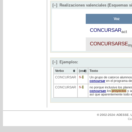
[−]
Realizaciones valenciales (Esquemas si
Voz
CONCURSAR
act
CONCURSARSE
m
[−]
Ejemplos:
Verbo
(ess)
Texto
CONCURSAR
S
-
1
Un grupo de catorce alumnos d
concursar
en el programa de
CONCURSAR
S
-
1
no porque inclusive los planes
concursan
los
proyectos
y a
así que aparentemente todo 
© 2002-2024: ADESSE. Un
Co