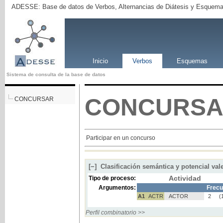
ADESSE: Base de datos de Verbos, Alternancias de Diátesis y Esquema
Inicio
Verbos
Esquemas
Sistema de consulta de la base de datos
CONCURS
CONCURSAR
Participar en un concurso
[−]
Clasificación semántica y potencial val
Actividad
Tipo de proceso:
Argumentos:
Frecu
A1
ACTR
ACTOR
2
(
Perfil combinatorio >>