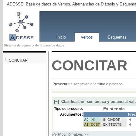
ADESSE: Base de datos de Verbos, Alternancias de Diátesis y Esquema
Inicio
Verbos
Esquemas
Sistema de consulta de la base de datos
CONCITAR
CONCITAR
Provocar un sentimiento/ actitud o proceso
[−]
Clasificación semántica y potencial val
Existencia
Tipo de proceso:
Argumentos:
Frec
A0
INI
INICIADOR
4
A1
EXIST
EXISTENTE
4
Perfil combinatorio >>