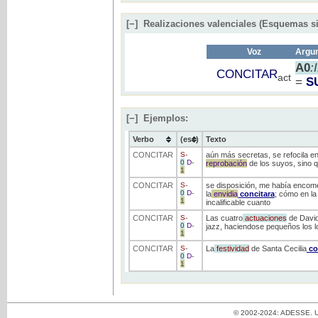
[−]
Realizaciones valenciales (Esquemas si
Voz
Argum
A0
:
CONCITAR
act
=
S
[−]
Ejemplos:
Verbo
(ess)
Texto
CONCITAR
S
-
aún más secretas, se refocila en 
0
D
-
reprobación
de los suyos, sino 
1
CONCITAR
S
-
se disposición, me había encome
0
D
-
la
envidia
concitara
; cómo en la
1
incalificable cuanto
CONCITAR
S
-
Las cuatro
actuaciones
de David
0
D
-
jazz, haciendose pequeños los l
1
CONCITAR
S
-
La
festividad
de Santa Cecilia
co
0
D
-
1
© 2002-2024: ADESSE. Un