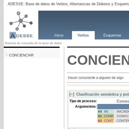
ADESSE: Base de datos de Verbos, Alternancias de Diátesis y Esquema
Inicio
Verbos
Esquemas
Sistema de consulta de la base de datos
CONCIE
CONCIENCIAR
Hacer consciente a alguien de algo
[−]
Clasificación semántica y pot
Conoc
Tipo de proceso:
Argumentos:
A0
INI
INICIA
A1
CONR
CONOC
A2
CONT
CONTE