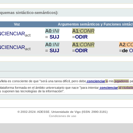
squemas sintáctico-semánticos):
Voz
Argumentos semánticos y Funciones sintác
A0
:INI
A1
:CONR
CIENCIAR
act
=
SUJ
=
ODIR
A0
:INI
A1
:CONR
A2
:C
CIENCIAR
act
=
SUJ
=
ODIR
=
de
O
 Vilela es consciente de que "será una tarea difícil, pero debo
concienciar
a
mis
jugadores
pa
lataforma formada en el ámbito universatario que nace "para intentar
concienciar
al
ciudad
es suponen las tecnologías de la información".
© 2002-2024: ADESSE. Universidade de Vigo (ISSN: 2990-3181)
Condiciones de uso