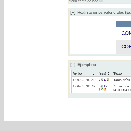
Perfil combinatorio >>
[−]
Realizaciones valenciales (E
CON
CON
[−]
Ejemplos:
Verbo
(ess)
Texto
CONCIENCIAR
S
-
0
D
-
1
Tarea difícil
CONCIENCIAR
S
-
0
D
-
AEI es una p
1
O
-
2
las libertad