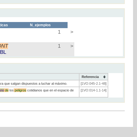
ticas
N_ejemplos
1
>
ONT
1
>
BL
Referencia
ra que salgan dispuestos a luchar al máximo.
[
1VO:045-2.1-48
]
ano
de
los
peligros
cotidianos que en el espacio de
[
1VO:014-1.1-14
]