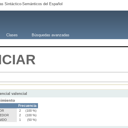
s Sintáctico-Semánticos del Español
Clases
Búsquedas avanzadas
NCIAR
encial valencial
imiento
Frecuencia
DOR
2
(100 %)
EDOR
2
(100 %)
NIDO
1
(50 %)