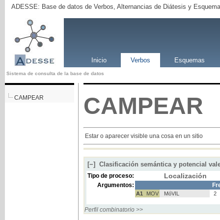
ADESSE: Base de datos de Verbos, Alternancias de Diátesis y Esquema
Inicio
Verbos
Esquemas
Sistema de consulta de la base de datos
CAMPEAR
CAMPEAR
Estar o aparecer visible una cosa en un sitio
[−]
Clasificación semántica y potencial val
Localización
Tipo de proceso:
Argumentos:
Fr
A1
MOV
MóVIL
2
Perfil combinatorio >>