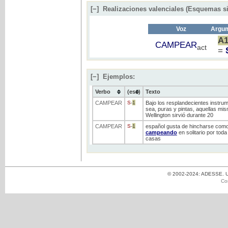
[−]
Realizaciones valenciales (Esquemas si
Voz
Argum
A
CAMPEAR
act
=
[−]
Ejemplos:
Verbo
(ess)
Texto
CAMPEAR
S
-
1
Bajo los resplandecientes instru
sea, puras y pintas, aquellas mis
Wellington sirvió durante 20
CAMPEAR
S
-
1
español gusta de hincharse como 
campeando
en solitario por tod
casas
© 2002-2024: ADESSE. Un
Co