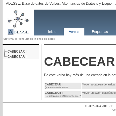
ADESSE: Base de datos de Verbos, Alternancias de Diátesis y Esquema
Inicio
Verbos
Esquemas
Sistema de consulta de la base de datos
CABECEAR I
CABECEAR
CABECEAR II
De este verbo hay más de una entrada en la ba
CABECEAR I
Mover la cabeza de arriba a
(
Manera movimiento
)
CABECEAR II
Mover un balón golpeándol
?
(
Desplazamiento
+
Competición
)
© 2002-2024: ADESSE. Un
Co