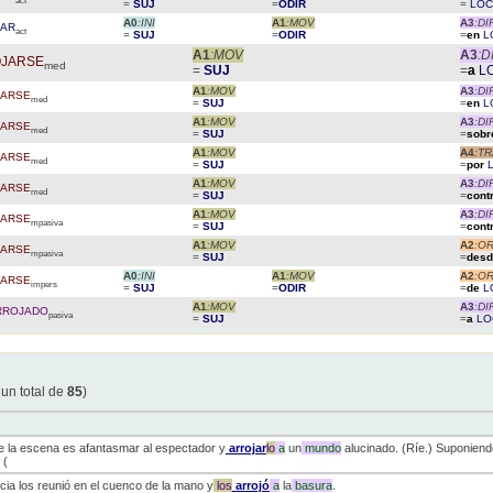
act
=
SUJ
=
ODIR
=
LO
A0
:INI
A1
:MOV
A3
:DI
JAR
act
=
SUJ
=
ODIR
=
en
L
A1
:MOV
A3
:D
JARSE
med
=
SUJ
=
a
L
A1
:MOV
A3
:DI
JARSE
med
=
SUJ
=
en
L
A1
:MOV
A3
:DI
JARSE
med
=
SUJ
=
sob
A1
:MOV
A4
:T
JARSE
med
=
SUJ
=
por
A1
:MOV
A3
:DI
JARSE
med
=
SUJ
=
cont
A1
:MOV
A3
:DI
JARSE
mpasiva
=
SUJ
=
cont
A1
:MOV
A2
:OR
JARSE
mpasiva
=
SUJ
=
des
A0
:INI
A1
:MOV
A2
:OR
JARSE
impers
=
SUJ
=
ODIR
=
de
L
A1
:MOV
A3
:DI
ARROJADO
pasiva
=
SUJ
=
a
LO
 un total de
85
)
e la escena es afantasmar al espectador y
arrojar
lo
a
un
mundo
alucinado. (Ríe.) Suponiendo
 (
ia los reunió en el cuenco de la mano y
los
arrojó
a
la
basura
.