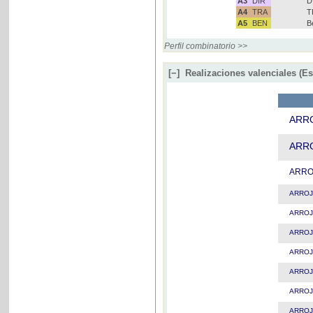
A3
DIR
D
A4
TRA
T
A5
BEN
B
Perfil combinatorio >>
[−]
Realizaciones valenciales (E
ARR
ARR
ARRO
ARRO
ARRO
ARRO
ARRO
ARRO
ARRO
ARRO