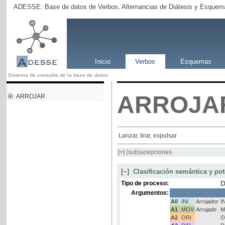
ADESSE: Base de datos de Verbos, Alternancias de Diátesis y Esquema
Inicio
Verbos
Esquemas
Sistema de consulta de la base de datos
ARROJA
ARROJAR
Lanzar, tirar, expulsar
[+]
(sub)acepciones
[−]
Clasificación semántica y pot
D
Tipo de proceso:
Argumentos:
A0
INI
Arrojador
I
A1
MOV
Arrojado
M
A2
ORI
O