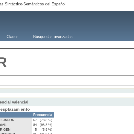
s Sintáctico-Semánticos del Español
Clases
Búsquedas avanzadas
R
encial valencial
esplazamiento
Frecuencia
NICIADOR
67
(78.8 %)
óVIL
84
(98.8 %)
RIGEN
5
(5.9 %)