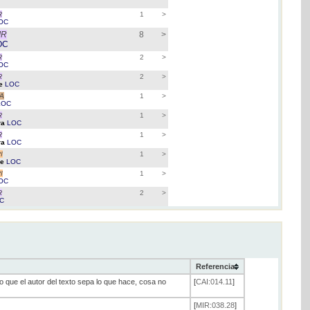
C
R
1
>
OC
IR
8
>
OC
R
2
>
OC
R
2
>
re
LOC
RA
1
>
LOC
R
1
>
ra
LOC
R
1
>
ra
LOC
I
1
>
de
LOC
I
1
>
OC
R
2
>
C
Referencia
 que el autor del texto sepa lo que hace, cosa no
[
CAI:014.11
]
[
MIR:038.28
]