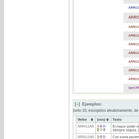
ARRO
ARRO
ARRO
ARRO
ARRO
ARRO
ARRO
ARRO
ARRO
(ser) 
[−]
Ejemplos:
(solo 10, escogidos aleatoriamente, de
Verbo
(ess)
Texto
ARROJAR
S
-
0
D
-
El mayor poder d
1
O
-
3
siempre segura. ]
ARROJAR
S
-
0
D
-
Con suma pacienc