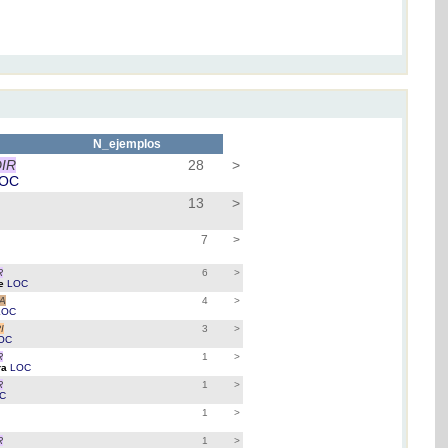
s
N_ejemplos
DIR
28
>
OC
13
>
7
>
R
6
>
re
LOC
RA
4
>
LOC
I
3
>
OC
R
1
>
ra
LOC
R
1
>
C
1
>
R
1
>