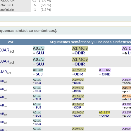
IRECCIóN
61
(71.8 %)
RAYECTO
5
(5.9 %)
eneficiario
1
(1.2 %)
squemas sintáctico-semánticos):
Voz
Argumentos semánticos y Funciones sintáctica
A0
:INI
A1
:MOV
A3
:
OJAR
act
=
SUJ
=
ODIR
=
a
L
A0
:INI
A1
:MOV
OJAR
act
=
SUJ
=
ODIR
A0
:INI
A1
:MOV
A3
:DIR
JAR
act
=
SUJ
=
ODIR
=
OIND
A0
:INI
A1
:MOV
A3
:DI
JAR
act
=
SUJ
=
ODIR
=
sob
A0
:INI
A1
:MOV
A4
:T
JAR
act
=
SUJ
=
ODIR
=
por
A0
:INI
A1
:MOV
A2
:OR
JAR
act
=
SUJ
=
ODIR
=
de
L
A0
:INI
A1
:MOV
A3
:DI
JAR
act
=
SUJ
=
ODIR
=
cont
A0
:INI
A1
:MOV
A5
:BEN
A3
:DI
JAR
act
=
SUJ
=
ODIR
=
OIND
=
a
LO
A0
:INI
JAR
act
=
SUJ
A0
:INI
A1
:MOV
A3
:DI
JAR