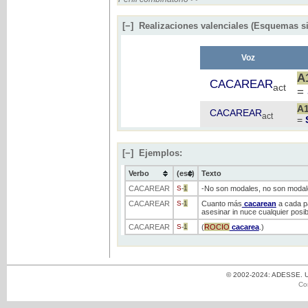
[−]
Realizaciones valenciales (Esquemas si
Voz
A
CACAREAR
act
=
A
CACAREAR
act
=
[−]
Ejemplos:
Verbo
(ess)
Texto
CACAREAR
S
-
1
-No son modales, no son modal
CACAREAR
S
-
1
Cuanto más
cacarean
a cada pa
asesinar in nuce cualquier posib
CACAREAR
S
-
1
(
ROCIO
cacarea
.)
© 2002-2024: ADESSE. Un
Co