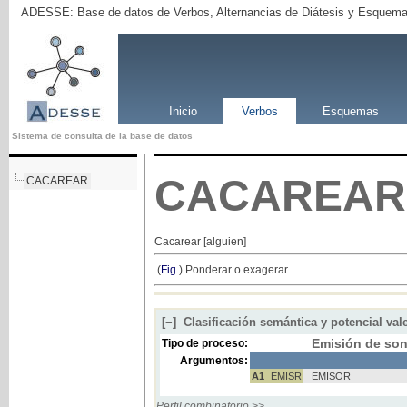
ADESSE: Base de datos de Verbos, Alternancias de Diátesis y Esquema
Inicio
Verbos
Esquemas
Sistema de consulta de la base de datos
CACAREAR
CACAREAR
Cacarear [alguien]
(
Fig.
) Ponderar o exagerar
[−]
Clasificación semántica y potencial val
Emisión de so
Tipo de proceso:
Argumentos:
A1
EMISR
EMISOR
Perfil combinatorio >>