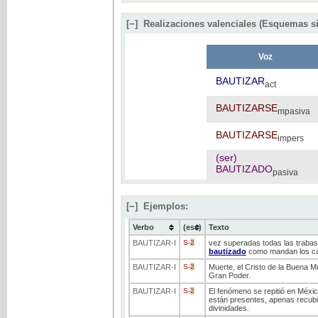
[−]
Realizaciones valenciales (Esquemas si
Voz
BAUTIZAR
act
BAUTIZARSE
mpasiva
BAUTIZARSE
impers
(ser)
BAUTIZADO
pasiva
[−]
Ejemplos:
Verbo
(ess)
Texto
BAUTIZAR
-I
S
-
2
vez superadas todas las trabas 
bautizado
como mandan los c
BAUTIZAR
-I
S
-
2
Muerte, el Cristo de la Buena M
Gran Poder.
BAUTIZAR
-I
S
-
2
El fenómeno se repitió en Méxic
están presentes, apenas recubie
divinidades.