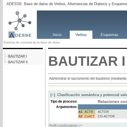
ADESSE: Base de datos de Verbos, Alternancias de Diátesis y Esquema
Inicio
Verbos
Esquemas
Sistema de consulta de la base de datos
BAUTIZAR
I
BAUTIZAR I
BAUTIZAR II
Administrar el sacramento del bautismo (mediante 
[−]
Clasificación semántica y potencial val
Relaciones soc
Tipo de proceso:
Argumentos:
A1
ACTR
ACTOR
A2
CoACT
CO-ACTOR
Perfil combinatorio >>