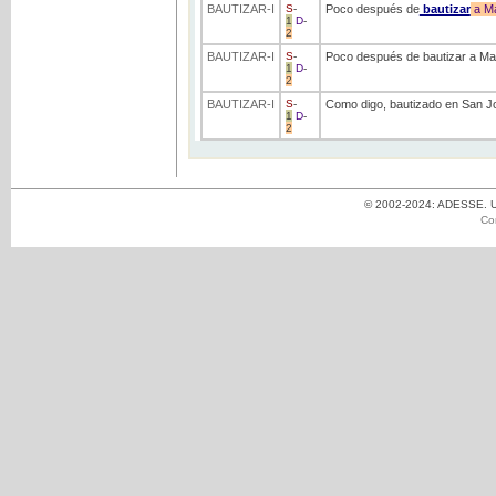
BAUTIZAR
-I
S
-
Poco después de
bautizar
a
Ma
1
D
-
2
BAUTIZAR
-I
S
-
Poco después de bautizar a M
1
D
-
2
BAUTIZAR
-I
S
-
Como digo, bautizado en San Jo
1
D
-
2
© 2002-2024: ADESSE. Un
Co