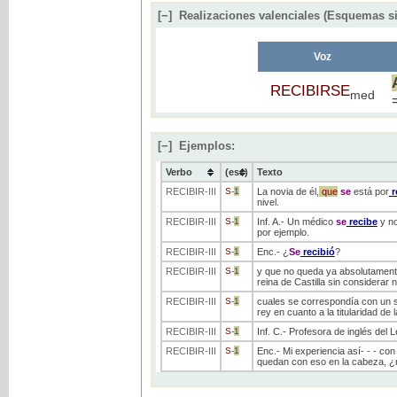
[−]
Realizaciones valenciales (Esquemas si
Voz
RECIBIRSE
med
[−]
Ejemplos:
Verbo
(ess)
Texto
RECIBIR
-III
S
-
1
La novia de él,
que
se
está por
r
nivel.
RECIBIR
-III
S
-
1
Inf. A.- Un médico
se
recibe
y no
por ejemplo.
RECIBIR
-III
S
-
1
Enc.- ¿
Se
recibió
?
RECIBIR
-III
S
-
1
y que no queda ya absolutamente
reina de Castilla sin considerar
RECIBIR
-III
S
-
1
cuales se correspondía con un sig
rey en cuanto a la titularidad de 
RECIBIR
-III
S
-
1
Inf. C.- Profesora de inglés del 
RECIBIR
-III
S
-
1
Enc.- Mi experiencia así- - - con
quedan con eso en la cabeza, ¿