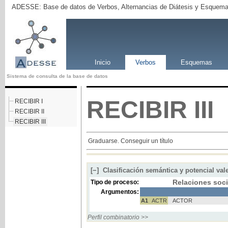
ADESSE: Base de datos de Verbos, Alternancias de Diátesis y Esquema
Inicio
Verbos
Esquemas
Sistema de consulta de la base de datos
RECIBIR
III
RECIBIR I
RECIBIR II
RECIBIR III
Graduarse. Conseguir un título
[−]
Clasificación semántica y potencial val
Relaciones soci
Tipo de proceso:
Argumentos:
A1
ACTR
ACTOR
Perfil combinatorio >>