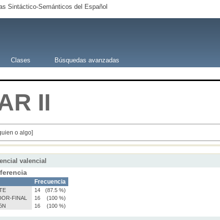
s Sintáctico-Semánticos del Español
Clases
Búsquedas avanzadas
AR
II
guien o algo]
encial valencial
ferencia
Frecuencia
TE
14
(87.5 %)
OR-FINAL
16
(100 %)
óN
16
(100 %)