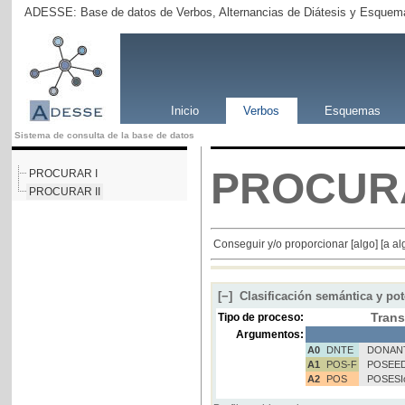
ADESSE: Base de datos de Verbos, Alternancias de Diátesis y Esquema
Inicio
Verbos
Esquemas
Sistema de consulta de la base de datos
PROCUR
PROCURAR I
PROCURAR II
Conseguir y/o proporcionar [algo] [a al
[−]
Clasificación semántica y pot
Trans
Tipo de proceso:
Argumentos:
A0
DNTE
DONAN
A1
POS-F
POSEED
A2
POS
POSESI