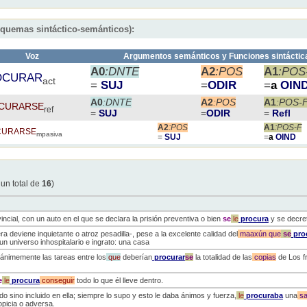
squemas sintáctico-semánticos):
Voz
Argumentos semánticos y Funciones sintáctic
A0
:DNTE
A2
:POS
A1
:POS
OCURAR
act
=
SUJ
=
ODIR
=
a
OIN
A0
:DNTE
A2
:POS
A1
:POS-
CURARSE
ref
=
SUJ
=
ODIR
=
Refl
A2
:POS
A1
:POS-F
CURARSE
mpasiva
=
SUJ
=
a
OIND
 un total de
16
)
vincial, con un auto en el que se declara la prisión preventiva o bien
se
le
procura
y se decret
ra deviene inquietante o atroz pesadilla-, pese a la excelente calidad del
maaxún
que
se
pro
 un universo inhospitalario e ingrato: una casa
ánimemente las tareas entre los
que
deberían
procurar
se
la totalidad de las
copias
de Los fr
e
le
procura
conseguir
todo lo que él lleve dentro.
o sino incluido en ella; siempre lo supo y esto le daba ánimos y fuerza,
le
procuraba
una
sa
opicia o adversa.