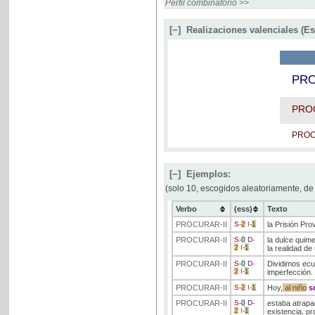
Perfil combinatorio >>
[−]
Realizaciones valenciales (E
PR
PRO
PRO
[−]
Ejemplos:
(solo 10, escogidos aleatoriamente, de
Verbo
(ess)
Texto
PROCURAR
-II
S
-
2
I
-
1
la Prisión Pro
PROCURAR
-II
S
-
0
D
-
la dulce quime
2
I
-
1
la realidad de
PROCURAR
-II
S
-
0
D
-
Dividimos ecu
2
I
-
1
imperfección.
PROCURAR
-II
S
-
2
I
-
1
Hoy,
al
niño
s
PROCURAR
-II
S
-
0
D
-
estaba atrapad
2
I
-
1
existencia, pr