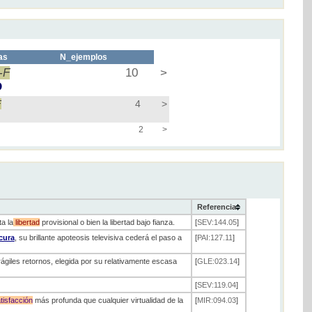
as
N_ejemplos
-F
10
>
D
F
4
>
2
>
Referencia
a la
libertad
provisional o bien la libertad bajo fianza.
[
SEV:144.05
]
cura
, su brillante apoteosis televisiva cederá el paso a
[
PAI:127.11
]
ágiles retornos, elegida por su relativamente escasa
[
GLE:023.14
]
[
SEV:119.04
]
tisfacción
más profunda que cualquier virtualidad de la
[
MIR:094.03
]