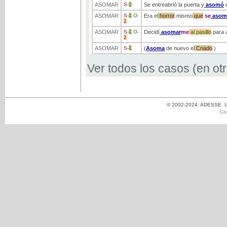
ASOMAR
S
-
1
Se entreabrió la puerta y
asomó
e
ASOMAR
S
-
1
O
-
Era el
horror
mismo
que
se
asom
2
ASOMAR
S
-
1
O
-
Decidí
asomar
me
al
pasillo
para a
2
ASOMAR
S
-
1
(
Asoma
de nuevo el
Criado
.)
Ver todos los casos (en ot
© 2002-2024: ADESSE. Un
Co