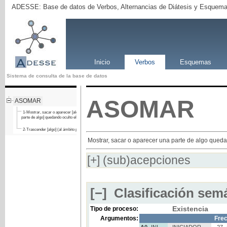
ADESSE: Base de datos de Verbos, Alternancias de Diátesis y Esquema
Inicio
Verbos
Esquemas
Sistema de consulta de la base de datos
ASOMAR
ASOMAR
1-Mostrar, sacar o aparecer [algo o una
parte de algo] quedando oculto el resto
2-Trascender [algo] (al ámbito público)
Mostrar, sacar o aparecer una parte de algo queda
[+]
(sub)acepciones
[−]
Clasificación semá
Existencia
Tipo de proceso:
Argumentos:
Fre
A0
INI
INICIADOR
27