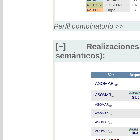
A1
EXIST
EXISTENTE
197
A2
LUG
Lugar
89
Perfil combinatorio >>
[−]
Realizaciones
semánticos):
Voz
Argum
ASOMAR
act
A0
:INI
ASOMAR
act
=
SUJ
ASOMAR
act
ASOMAR
act
ASOMAR
act
A0
:INI
ASOMAR
act
=
SUJ