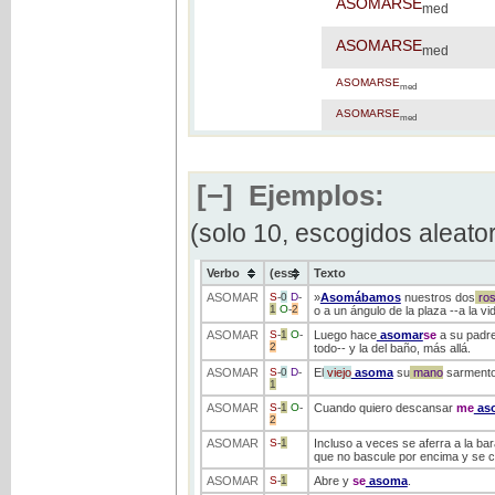
ASOMARSE
med
ASOMARSE
med
ASOMARSE
med
ASOMARSE
med
[−]
Ejemplos:
(solo 10, escogidos aleato
Verbo
(ess)
Texto
ASOMAR
S
-
0
D
-
»
Asomábamos
nuestros dos
ros
1
O
-
2
o a un ángulo de la plaza --a la v
ASOMAR
S
-
1
O
-
Luego hace
asomar
se
a su padr
2
todo-- y la del baño, más allá.
ASOMAR
S
-
0
D
-
El
viejo
asoma
su
mano
sarmentos
1
ASOMAR
S
-
1
O
-
Cuando quiero descansar
me
as
2
ASOMAR
S
-
1
Incluso a veces se aferra a la bara
que no bascule por encima y se ca
ASOMAR
S
-
1
Abre y
se
asoma
.