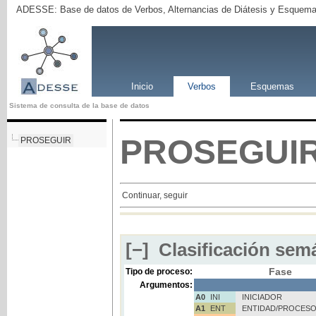
ADESSE: Base de datos de Verbos, Alternancias de Diátesis y Esquema
Inicio
Verbos
Esquemas
Sistema de consulta de la base de datos
PROSEGUI
PROSEGUIR
Continuar, seguir
[−]
Clasificación semá
Fase
Tipo de proceso:
Argumentos:
A0
INI
INICIADOR
A1
ENT
ENTIDAD/PROCES