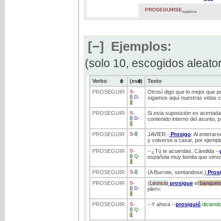
PROSEGUIRSE
mpasiva
[−]
Ejemplos:
(solo 10, escogidos aleato
Verbo
(ess)
Texto
PROSEGUIR
S
-
Otrosí digo que lo mejor que 
0
D
-
sigamos aquí nuestras vidas co
1
PROSEGUIR
S
-
Si esta suposición es acertada,
0
D
-
contenido interno del asunto, po
1
PROSEGUIR
S
-
0
JAVIER.-
Prosigo
. Al enterar
y volverse a casar, por ejemplo
PROSEGUIR
S
-
--¿Tú te acuerdas, Cándida --
0
Q
-
española muy bonita que vimo
1
PROSEGUIR
S
-
0
(A Burrote, sentandose.)
Pros
PROSEGUIR
S
-
(
Leoncio
prosigue
el
banquet
0
D
-
plin!»:
1
PROSEGUIR
S
-
--Y ahora --
prosiguió
diciend
0
Q
-
1