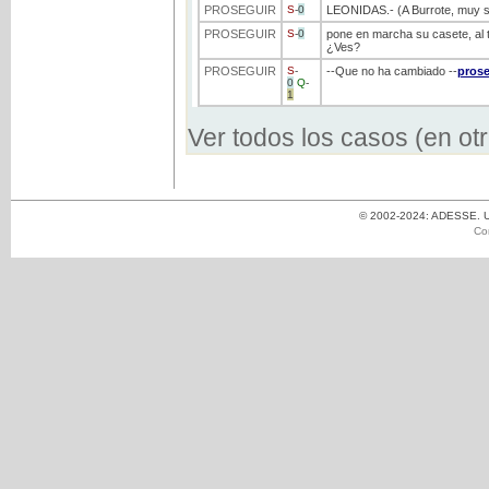
PROSEGUIR
S
-
0
LEONIDAS.- (A Burrote, muy s
PROSEGUIR
S
-
0
pone en marcha su casete, al t
¿Ves?
PROSEGUIR
S
-
--Que no ha cambiado --
pros
0
Q
-
1
Ver todos los casos (en ot
© 2002-2024: ADESSE. Un
Co