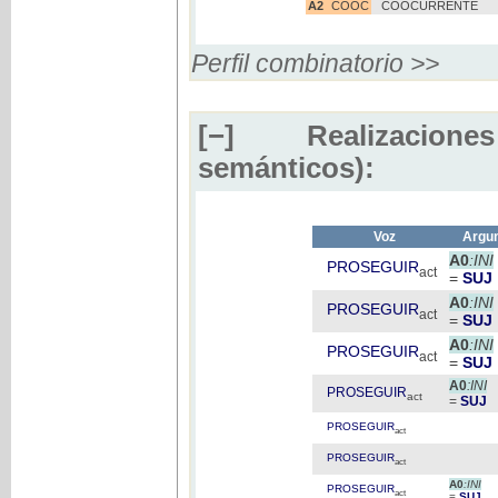
A2
COOC
COOCURRENTE
Perfil combinatorio >>
[−]
Realizaciones
semánticos):
Voz
Argum
A0
:INI
PROSEGUIR
act
=
SUJ
A0
:INI
PROSEGUIR
act
=
SUJ
A0
:INI
PROSEGUIR
act
=
SUJ
A0
:INI
PROSEGUIR
act
=
SUJ
PROSEGUIR
act
PROSEGUIR
act
A0
:INI
PROSEGUIR
act
=
SUJ