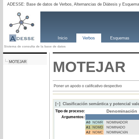
ADESSE: Base de datos de Verbos, Alternancias de Diátesis y Esquema
Inicio
Verbos
Esquemas
Sistema de consulta de la base de datos
MOTEJAR
MOTEJAR
Poner un apodo o calificativo despectivo
[−]
Clasificación semántica y potencial val
Denominación
Tipo de proceso:
Argumentos:
A0
NOMR
NOMINADOR
A1
NOMD
NOMINADO
A2
NOMC
NOMINACIóN