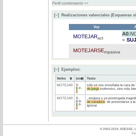
Perfil combinatorio >>
[−]
Realizaciones valenciales (Esquemas si
Voz
A0
:N
MOTEJAR
act
=
SU
MOTEJARSE
mpasiva
[−]
Ejemplos:
Verbo
(ess)
Texto
MOTEJAR
S
-
sólo se nos enseñaba la cara de 
1
P
-
de
juego
inofensivo, sino más bie
2
MOTEJAR
S
-
, enojosa y ya postergada tragedia
0
D
-
de
caradura
- de presentarse a la
1
P
-
ignorar
2
© 2002-2024: ADESSE. Un
Co