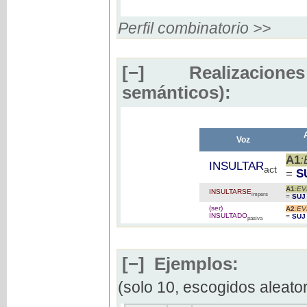
Perfil combinatorio >>
[−]
Realizaciones
semánticos):
Voz
A1
INSULTAR
act
=
S
A1
:E
INSULTARSE
impers
=
SUJ
(ser)
A2
:E
INSULTADO
=
SUJ
pasiva
[−]
Ejemplos:
(solo 10, escogidos aleato