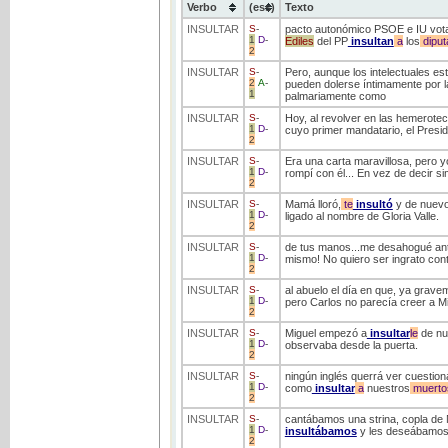
Verbo
(ess)
Texto
INSULTAR
S
-
pacto autonómico PSOE e IU votar
1
D
-
Ediles
del PP
insultan
a
los
diput
2
INSULTAR
S
-
Pero, aunque los intelectuales es
2
A
-
pueden dolerse íntimamente por la
1
palmariamente como
INSULTAR
S
-
Hoy, al revolver en las hemeroteca
1
D
-
cuyo primer mandatario, el Presid
2
INSULTAR
S
-
Era una carta maravillosa, pero 
1
D
-
rompí con él... En vez de decir 
2
INSULTAR
S
-
Mamá lloró,
te
insultó
y de nuevo 
1
D
-
ligado al nombre de Gloria Valle.
2
INSULTAR
S
-
de tus manos...me desahogué ante
1
D
-
mismo! No quiero ser ingrato cont
2
INSULTAR
S
-
al abuelo el día en que, ya grav
1
D
-
pero Carlos no parecía creer a M
2
INSULTAR
S
-
Miguel empezó a
insultar
le
de nue
1
D
-
observaba desde la puerta.
2
INSULTAR
S
-
ningún inglés querrá ver cuestion
1
D
-
como
insultar
a
nuestros
muerto
2
INSULTAR
S
-
cantábamos una strina, copla de 
1
D
-
insultábamos
y les deseábamos m
2