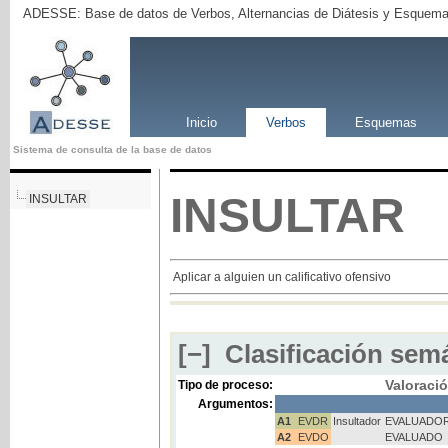
ADESSE: Base de datos de Verbos, Alternancias de Diátesis y Esquema
Inicio
Verbos
Esquemas
Sistema de consulta de la base de datos
INSULTAR
INSULTAR
Aplicar a alguien un calificativo ofensivo
[−]
Clasificación semá
Valoraci
Tipo de proceso:
Argumentos:
A1
EVDR
Insultador
EVALUADO
A2
EVDO
EVALUADO