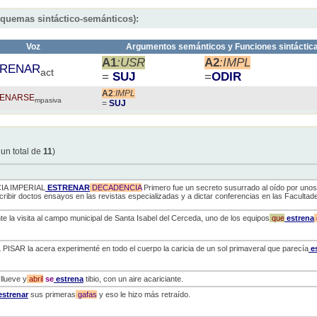
squemas sintáctico-semánticos):
Voz
Argumentos semánticos y Funciones sintáctic
A1
:USR
A2
:IMPL
TRENAR
act
=
SUJ
=
ODIR
A2
:IMPL
ENARSE
mpasiva
=
SUJ
 un total de
11
)
IA IMPERIAL
ESTRENAR
DECADENCIA
Primero fue un secreto susurrado al oído por uno
ibir doctos ensayos en las revistas especializadas y a dictar conferencias en las Facultade
e la visita al campo municipal de Santa Isabel del Cerceda, uno de los equipos
que
estrena
ISAR la acera experimenté en todo el cuerpo la caricia de un sol primaveral que parecía
es
llueve y
abril
se
estrena
tibio, con un aire acariciante.
strenar
sus primeras
gafas
y eso le hizo más retraído.