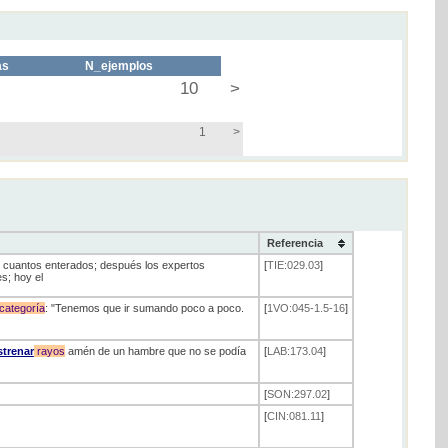
as
N_ejemplos
10
>
1
>
Referencia
s cuantos enterados; después los expertos
[
TIE:029.03
]
s; hoy el
categoría
: "Tenemos que ir sumando poco a poco.
[
1VO:045-1.5-16
]
trenar
rayos
amén de un hambre que no se podía
[
LAB:173.04
]
[
SON:297.02
]
[
CIN:081.11
]