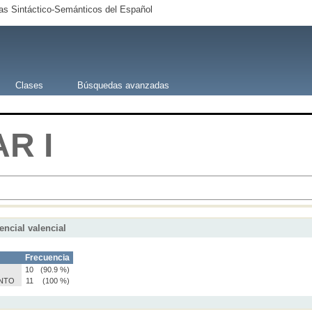
s Sintáctico-Semánticos del Español
Clases
Búsquedas avanzadas
AR
I
encial valencial
o
Frecuencia
10
(90.9 %)
NTO
11
(100 %)