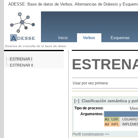
ADESSE: Base de datos de Verbos, Alternancias de Diátesis y Esquema
Inicio
Verbos
Esquemas
Sistema de consulta de la base de datos
ESTREN
ESTRENAR I
ESTRENAR II
Usar por vez primera
[−]
Clasificación semántica y pot
Us
Tipo de proceso:
Argumentos:
A1
USR
USUARIO
A2
IMPL
IMPLEME
Perfil combinatorio >>