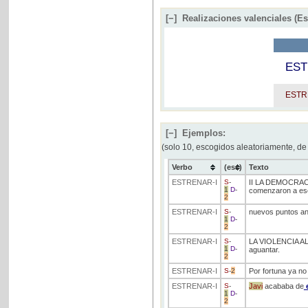
[−]
Realizaciones valenciales (E
ES
ESTR
[−]
Ejemplos:
(solo 10, escogidos aleatoriamente, de
Verbo
(ess)
Texto
ESTRENAR
-I
S
-
II LA DEMOCRAC
1
D
-
comenzaron a escr
2
ESTRENAR
-I
S
-
nuevos puntos ant
1
D
-
2
ESTRENAR
-I
S
-
LA VIOLENCIA AL P
1
D
-
aguantar.
2
ESTRENAR
-I
S
-
2
Por fortuna ya no 
ESTRENAR
-I
S
-
Javi
acababa de
e
1
D
-
2