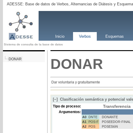
ADESSE: Base de datos de Verbos, Alternancias de Diátesis y Esquema
Inicio
Verbos
Esquemas
Sistema de consulta de la base de datos
DONAR
DONAR
Dar voluntaria y gratuitamente
[−]
Clasificación semántica y potencial val
Transferencia
Tipo de proceso:
Argumentos:
A0
DNTE
DONANTE
A1
POS-F
POSEEDOR-FINAL
A2
POS
POSESIóN