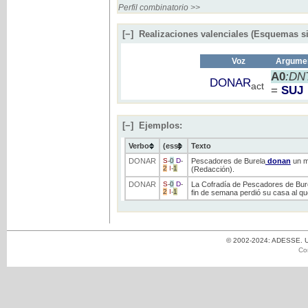
Perfil combinatorio >>
[−]
Realizaciones valenciales (Esquemas si
Voz
Argumen
A0
:DN
DONAR
act
=
SUJ
[−]
Ejemplos:
Verbo
(ess)
Texto
DONAR
S
-
0
D
-
Pescadores de Burela
donan
un mi
2
I
-
1
(Redacción).
DONAR
S
-
0
D
-
La Cofradía de Pescadores de Bur
2
I
-
1
fin de semana perdió su casa al qu
© 2002-2024: ADESSE. Un
Co