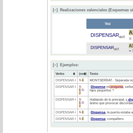
[−]
Realizaciones valenciales (Esquemas si
Voz
A
DISPENSAR
act
=
A
DISPENSAR
act
=
[−]
Ejemplos:
Verbo
(ess)
Texto
DISPENSAR
-I
S
-
1
MONTSERRAT.- Separada no
DISPENSAR
-I
S
-
-
Dispense
mi
pregunta
, seño
1
D
-
hijos pequeños ?
2
DISPENSAR
-I
S
-
Hablando de lo principal, y
di
1
D
-
ánimo que provocar discordias
2
DISPENSAR
-I
S
-
1
-
Dispensa
, la puerta estaba ab
DISPENSAR
-I
S
-
1
-
Dispensa
, compañero.