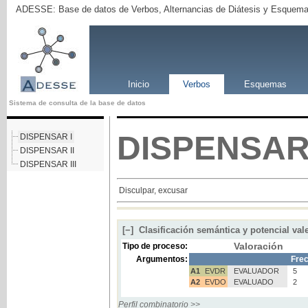
ADESSE: Base de datos de Verbos, Alternancias de Diátesis y Esquema
Inicio
Verbos
Esquemas
Sistema de consulta de la base de datos
DISPENSA
DISPENSAR I
DISPENSAR II
DISPENSAR III
Disculpar, excusar
[−]
Clasificación semántica y potencial val
Valoración
Tipo de proceso:
Argumentos:
Frec
A1
EVDR
EVALUADOR
5
A2
EVDO
EVALUADO
2
Perfil combinatorio >>