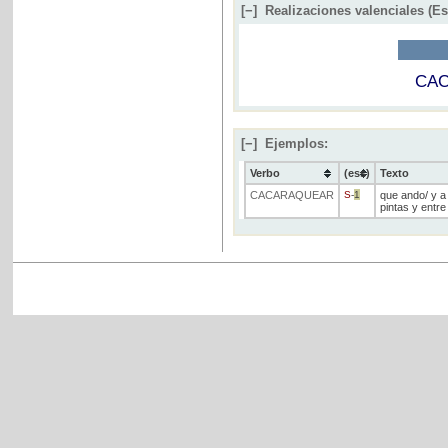
[−]
Realizaciones valenciales (E
CA
[−]
Ejemplos:
Verbo
(ess)
Texto
CACARAQUEAR
S
-
1
que ando/ y a 
pintas y entre