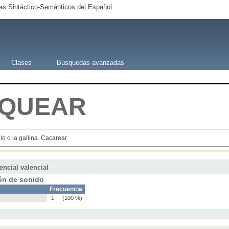
s Sintáctico-Semánticos del Español
Clases
Búsquedas avanzadas
QUEAR
llo o la gallina. Cacarear
encial valencial
ón de sonido
Frecuencia
R
1
(100 %)