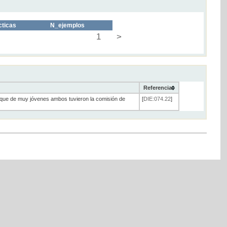
cticas
N_ejemplos
1
>
Referencia
orque de muy jóvenes ambos tuvieron la comisión de
[
DIE:074.22
]