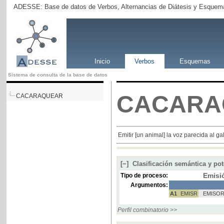
ADESSE: Base de datos de Verbos, Alternancias de Diátesis y Esquema
Inicio
Verbos
Esquemas
Sistema de consulta de la base de datos
CACARA
CACARAQUEAR
Emitir [un animal] la voz parecida al ga
[−]
Clasificación semántica y pot
Emisi
Tipo de proceso:
Argumentos:
A1
EMISR
EMISO
Perfil combinatorio >>