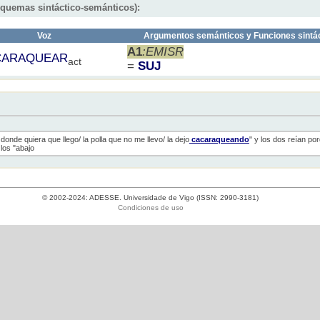
squemas sintáctico-semánticos):
Voz
Argumentos semánticos y Funciones sintá
A1
:EMISR
CARAQUEAR
act
=
SUJ
donde quiera que llego/ la polla que no me llevo/ la dejo
cacaraqueando
" y los dos reían p
 los "abajo
© 2002-2024: ADESSE. Universidade de Vigo (ISSN: 2990-3181)
Condiciones de uso