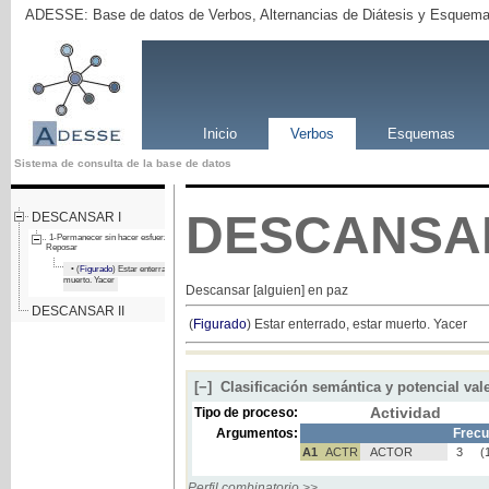
ADESSE: Base de datos de Verbos, Alternancias de Diátesis y Esquema
Inicio
Verbos
Esquemas
Sistema de consulta de la base de datos
DESCANSA
DESCANSAR I
1-Permanecer sin hacer esfuerzos.
Reposar
• (
Figurado
) Estar enterrado, estar
muerto. Yacer
Descansar [alguien] en paz
DESCANSAR II
(
Figurado
) Estar enterrado, estar muerto. Yacer
[−]
Clasificación semántica y potencial val
Actividad
Tipo de proceso:
Argumentos:
Frecu
A1
ACTR
ACTOR
3
(
Perfil combinatorio >>