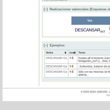
[−]
Realizaciones valenciales (Esquemas si
Voz
DESCANSAR
act
[−]
Ejemplos:
Verbo
(ess)
Texto
DESCANSAR
-I1a
S
-
1
Estaba allí el teniente Juez
fumigando ¿no? y... éste, s
DESCANSAR
-I1a
S
-
1
, furibundos, trataron de 
DESCANSAR
-I1a
S
-
1
Sólo con las historias de M
abierta...
© 2002-2024: ADESSE. Un
Co