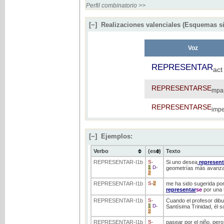
Perfil combinatorio >>
[−]
Realizaciones valenciales (Esquemas si
Voz
REPRESENTAR
act
REPRESENTARSE
mpa
REPRESENTARSE
impe
[−]
Ejemplos:
Verbo
(ess)
Texto
REPRESENTAR
-I1b
S
-
Si uno desea
represent
1
D
-
geometrías más avanz
2
REPRESENTAR
-I1b
S
-
2
me ha sido sugerida por 
representar
se
por una 
REPRESENTAR
-I1b
S
-
Cuando el profesor dibuj
1
D
-
Santísima Trinidad, él s
2
REPRESENTAR
-I1b
S
-
pasear por el niño, per