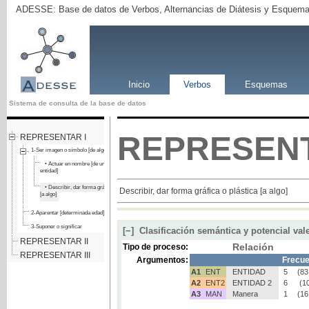
ADESSE: Base de datos de Verbos, Alternancias de Diátesis y Esquema
Inicio
Verbos
Esquemas
Sistema de consulta de la base de datos
REPRESEN
REPRESENTAR I
1-Ser imagen o símbolo [de algo]
• Actuar en nombre [de una persona o
entidad]
• Describir, dar forma gráfica o plástica
Describir, dar forma gráfica o plástica [a algo]
[a algo]
2-Aparentar [determinada edad]
3-Suponer o significar
[−]
Clasificación semántica y potencial val
REPRESENTAR II
Relación
Tipo de proceso:
REPRESENTAR III
Argumentos:
Frecue
A1
ENT
ENTIDAD
5
(83
A2
ENT2
ENTIDAD 2
6
(1
A3
MAN
Manera
1
(16