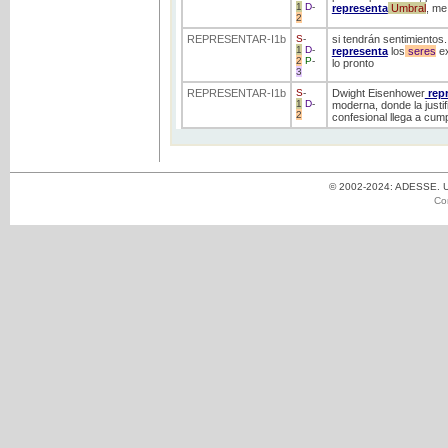
1
D
-
representa
Umbral
, me
2
REPRESENTAR
-I1b
S
-
si tendrán sentimientos
1
D
-
representa
los
seres
ex
2
P
-
lo pronto
3
REPRESENTAR
-I1b
S
-
Dwight Eisenhower
rep
1
D
-
moderna, donde la justif
2
confesional llega a cump
© 2002-2024: ADESSE. Un
Co