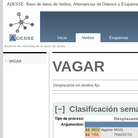
ADESSE: Base de datos de Verbos, Alternancias de Diátesis y Esquema
Inicio
Verbos
Esquemas
Sistema de consulta de la base de datos
VAGAR
VAGAR
Desplazarse sin destino fijo
[−]
Clasificación semá
Desplazami
Tipo de proceso:
Argumentos:
A1
MOV
Vagante
MóVIL
A2
TRA
TRAYECTO