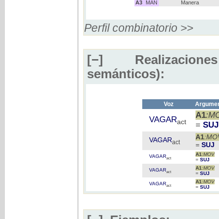
A3
MAN
Manera
Perfil combinatorio >>
[−]
Realizaciones
semánticos):
Voz
Argumen
A1
:M
VAGAR
act
=
SUJ
A1
:MO
VAGAR
act
=
SUJ
A1
:MOV
VAGAR
act
=
SUJ
A1
:MOV
VAGAR
act
=
SUJ
A1
:MOV
VAGAR
act
=
SUJ