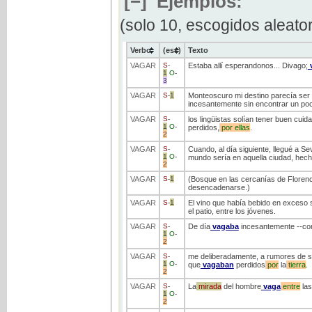
[−]
Ejemplos:
(solo 10, escogidos aleato
Verbo
(ess)
Texto
VAGAR
S
-
Estaba allí esperandonos... Divago;
1
O
-
3
VAGAR
S
-
1
Monteoscuro mi destino parecía ser 
incesantemente sin encontrar un poco
VAGAR
S
-
los lingüistas solían tener buen cui
1
O
-
perdidos,
por
ellas
.
2
VAGAR
S
-
Cuando, al día siguiente, llegué a Sev
1
O
-
mundo sería en aquella ciudad, hecha
2
VAGAR
S
-
1
(Bosque en las cercanías de Florenc
desencadenarse.)
VAGAR
S
-
1
El vino que había bebido en exceso 
el patio, entre los jóvenes.
VAGAR
S
-
De día
vagaba
incesantemente --como
1
O
-
2
VAGAR
S
-
me deliberadamente, a rumores de s
1
O
-
que
vagaban
perdidos
por
la
tierra
.
2
VAGAR
S
-
La
mirada
del hombre
vaga
entre
las
1
O
-
2