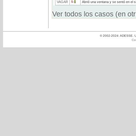
VAGAR
S
-
1
Abrió una ventana y se sentó en el sil
Ver todos los casos (en ot
© 2002-2024: ADESSE. Un
Co