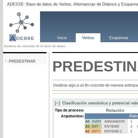
ADESSE: Base de datos de Verbos, Alternancias de Diátesis y Esquema
Inicio
Verbos
Esquemas
Sistema de consulta de la base de datos
PREDESTI
PREDESTINAR
Destinar algo a un fin concreto de manera anticip
[−]
Clasificación semántica y potencial val
Relación
Tipo de proceso:
Argumentos:
Frec
A0
ASDR
ASIGNADOR
1
A1
ENT
ENTIDAD
2
A2
ENT2
ENTIDAD 2
1