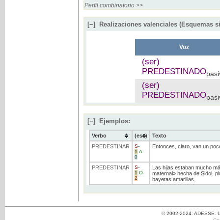
Perfil combinatorio >>
[−]
Realizaciones valenciales (Esquemas si
Voz
(ser)
PREDESTINADO
pasi
(ser)
PREDESTINADO
pasi
[−]
Ejemplos:
Verbo
(ess)
Texto
PREDESTINAR
S
-
Entonces, claro, van un poc
1
A
-
0
PREDESTINAR
S
-
Las hijas estaban mucho m
1
O
-
maternal» hecha de Sidol, pl
2
bayetas amarillas.
© 2002-2024: ADESSE. Un