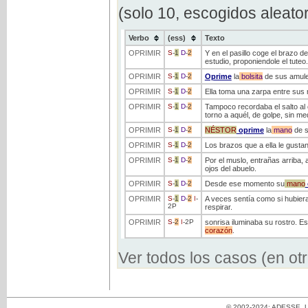
(solo 10, escogidos aleato
Verbo
(ess)
Texto
OPRIMIR
S
-
1
D
-
2
Y en el pasillo coge el brazo d
estudio, proponiendole el tuteo.
OPRIMIR
S
-
1
D
-
2
Oprime
la
bolsita
de sus amule
OPRIMIR
S
-
1
D
-
2
Ella toma una zarpa entre sus
OPRIMIR
S
-
1
D
-
2
Tampoco recordaba el salto al 
torno a aquél, de golpe, sin me
OPRIMIR
S
-
1
D
-
2
NÉSTOR
oprime
la
mano
de s
OPRIMIR
S
-
1
D
-
2
Los brazos que a ella le gusta
OPRIMIR
S
-
1
D
-
2
Por el muslo, entrañas arriba,
ojos del abuelo.
OPRIMIR
S
-
1
D
-
2
Desde ese momento su
mano
OPRIMIR
S
-
1
D
-
2
I
-
A veces sentía como si hubie
2P
respirar.
OPRIMIR
S
-
2
I
-
2P
sonrisa iluminaba su rostro. E
corazón
.
Ver todos los casos (en ot
© 2002-2024: ADESSE. Un