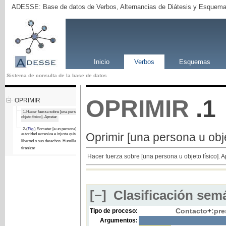
ADESSE: Base de datos de Verbos, Alternancias de Diátesis y Esquema
Inicio
Verbos
Esquemas
Sistema de consulta de la base de datos
OPRIMIR
.1
OPRIMIR
1-Hacer fuerza sobre [una persona u
objeto físico]. Apretar
2-(
Fig.
) Someter [a un persona] a una
Oprimir [una persona u objet
autoridad excesiva e injusta quitándole su
libertad o sus derechos. Humillar,
tiranizar
Hacer fuerza sobre [una persona u objeto físico]. A
[−]
Clasificación semá
Contacto
+
:pre
Tipo de proceso:
Argumentos: