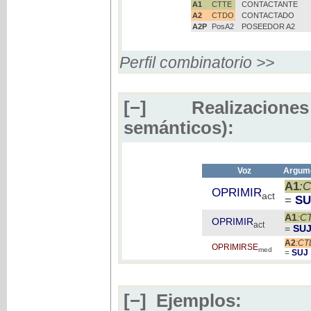
A1
CTTE
CONTACTANTE
A2
CTDO
CONTACTADO
A2P
PosA2
POSEEDOR A2
Perfil combinatorio >>
[−]
Realizaciones
semánticos):
Voz
Argume
A1
:
OPRIMIR
act
=
SU
A1
:C
OPRIMIR
act
=
SU
A2
:C
OPRIMIRSE
med
=
SUJ
[−]
Ejemplos: