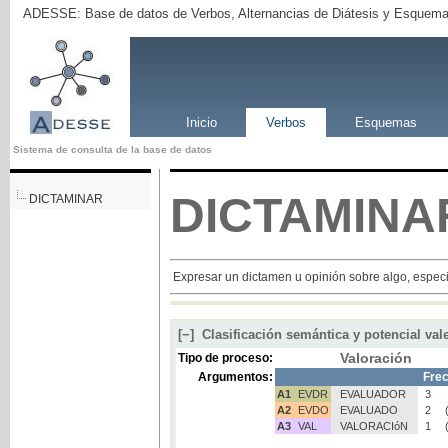
ADESSE: Base de datos de Verbos, Alternancias de Diátesis y Esquema
Inicio
Verbos
Esquemas
Sistema de consulta de la base de datos
DICTAMINA
DICTAMINAR
Expresar un dictamen u opinión sobre algo, especi
[−]
Clasificación semántica y potencial val
Valoración
Tipo de proceso:
Argumentos:
Frec
A1
EVDR
EVALUADOR
3
A2
EVDO
EVALUADO
2
A3
VAL
VALORACIóN
1