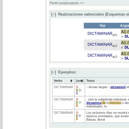
Perfil combinatorio >>
[−]
Realizaciones valenciales (Esquemas si
Voz
Argu
A1
:
DICTAMINAR
act
=
S
A1
:
DICTAMINAR
act
=
S
A1
:
DICTAMINAR
act
=
S
[−]
Ejemplos:
Verbo
(ess)
Texto
DICTAMINAR
S
-
--Armas largas --
dictaminó
el
1
Q
-
3
DICTAMINAR
S
-
, sino la subjetivida individual
1
O
-
dictamina
de
lo
honroso
o des
2
individuales, la
DICTAMINAR
S
-
Los próximos días se reunirá 
1
D
-
básicos premiados, que tuviero
2
Baixas, litoral