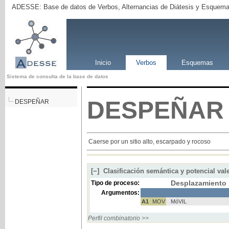
ADESSE: Base de datos de Verbos, Alternancias de Diátesis y Esquema
Inicio
Verbos
Esquemas
Sistema de consulta de la base de datos
DESPEÑAR
DESPEÑAR
Caerse por un sitio alto, escarpado y rocoso
[−]
Clasificación semántica y potencial val
Desplazamiento
Tipo de proceso:
Argumentos:
A1
MOV
MóVIL
Perfil combinatorio >>