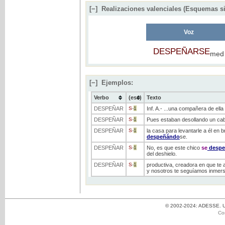
[−]
Realizaciones valenciales (Esquemas si
Voz
DESPEÑARSE
med
[−]
Ejemplos:
Verbo
(ess)
Texto
DESPEÑAR
S
-
1
Inf. A.- ...una compañera de ella
DESPEÑAR
S
-
1
Pues estaban desollando un cabr
DESPEÑAR
S
-
1
la casa para levantarle a él en 
despeñándo
se.
DESPEÑAR
S
-
1
No, es que este chico
se
despe
del deshielo.
DESPEÑAR
S
-
1
productiva, creadora en que te 
y nosotros te seguíamos inmersos
© 2002-2024: ADESSE. Un
Co