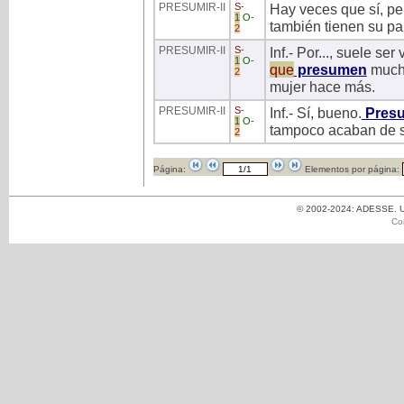
PRESUMIR
-II
S
-
Hay veces que sí, per
1
O
-
también tienen su pa
2
PRESUMIR
-II
S
-
Inf.- Por..., suele s
1
O
-
que
presumen
much
2
mujer hace más.
PRESUMIR
-II
S
-
Inf.- Sí, bueno.
Pres
1
O
-
tampoco acaban de se
2
Página:
Elementos por página:
© 2002-2024: ADESSE. Un
Co