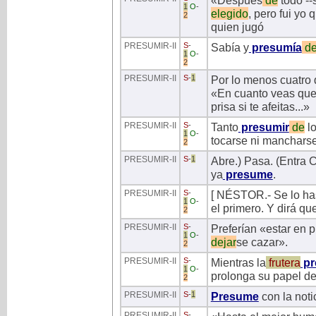
«Después
de
todo --s
1
O
-
elegido
, pero fui yo 
2
quien jugó
PRESUMIR
-II
S
-
Sabía y
presumía
d
1
O
-
2
PRESUMIR
-II
S
-
1
Por lo menos cuatro d
«En cuanto veas que 
prisa si te afeitas...»
PRESUMIR
-II
S
-
Tanto
presumir
de
lo
1
O
-
tocarse ni mancharse
2
PRESUMIR
-II
S
-
1
Abre.) Pasa. (Entra
ya
presume
.
PRESUMIR
-II
S
-
[ NÉSTOR.- Se lo has
1
O
-
el primero. Y dirá q
2
PRESUMIR
-II
S
-
Preferían «estar en p
1
O
-
dejar
se cazar».
2
PRESUMIR
-II
S
-
Mientras la
frutera
pr
1
O
-
prolonga su papel de
2
PRESUMIR
-II
S
-
1
Presume
con la noti
PRESUMIR
-II
S
-