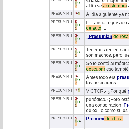
«Hasta el mejor hum
1
O
-
al fin se
acostumbra
a
2
PRESUMIR
-II
S
-
1
Al día siguiente ya n
PRESUMIR
-II
S
-
El Lancia requisado 
1
O
-
de
auto
!...
2
PRESUMIR
-II
S
-
¡
Presumían
de
rosa
1
O
-
2
PRESUMIR
-II
S
-
Tenemos recién naci
1
O
-
son machos, pero lue
2
PRESUMIR
-II
S
-
Se lo conté al médico,
1
O
-
descubrir
eso tambié
2
PRESUMIR
-II
S
-
Antes todo era
presu
1
O
-
los prisioneros.
2
PRESUMIR
-II
S
-
1
VICTOR.- ¿Por qué
PRESUMIR
-II
S
-
periódico.) ¡Pero est
1
O
-
una conspiración!
Pr
2
de exilio como si lo
PRESUMIR
-II
S
-
Presumí
de
chica
.
1
O
-
2