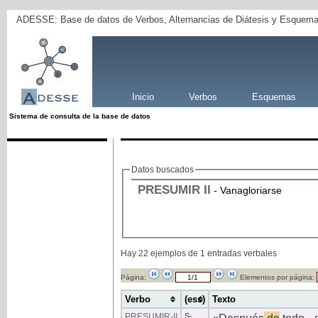
ADESSE: Base de datos de Verbos, Alternancias de Diátesis y Esquema
Inicio
Verbos
Esquemas
Sistema de consulta de la base de datos
Datos buscados
PRESUMIR
II
- Vanagloriarse
Hay 22 ejemplos de 1 entradas verbales
Página:
Elementos por página:
Verbo
(ess)
Texto
PRESUMIR
-II
S
-