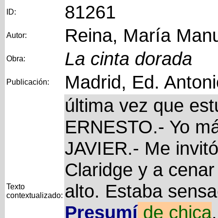
81261
ID:
Reina, María Man
Autor:
La cinta dorada
Obra:
Madrid, Ed. Anton
Publicación:
última vez que es
ERNESTO.- Yo más
JAVIER.- Me invit
Claridge y a cenar
alto. Estaba sens
Texto
contextualizado:
Presumí
de
chica