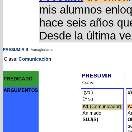
mis alumnos enlo
hace seis años que
Desde la última ve
PRESUMIR
II
- Vanagloriarse
Clase:
Comunicación
PRESUMIR
PREDICADO
Activa
ARGUMENTOS
(
yo
)
d
1ª sg
A1
(Comunicador)
A
Animado
A
SUJ(S)
O
d