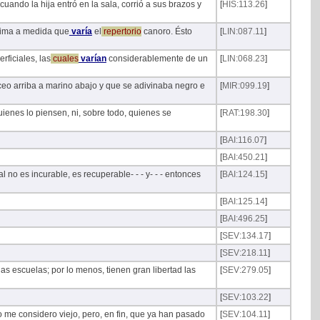
uando la hija entró en la sala, corrió a sus brazos y
[
HIS:113.26
]
xima a medida que
varía
el
repertorio
canoro. Ésto
[
LIN:087.11
]
rficiales, las
cuales
varían
considerablemente de un
[
LIN:068.23
]
eo arriba a marino abajo y que se adivinaba negro e
[
MIR:099.19
]
quienes lo piensen, ni, sobre todo, quienes se
[
RAT:198.30
]
[
BAI:116.07
]
[
BAI:450.21
]
l no es incurable, es recuperable- - - y- - - entonces
[
BAI:124.15
]
[
BAI:125.14
]
[
BAI:496.25
]
[
SEV:134.17
]
[
SEV:218.11
]
s escuelas; por lo menos, tienen gran libertad las
[
SEV:279.05
]
[
SEV:103.22
]
 me considero viejo, pero, en fin, que ya han pasado
[
SEV:104.11
]