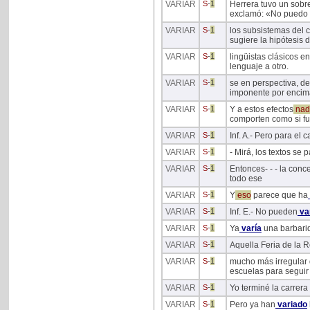
VARIAR
S
-
1
Herrera tuvo un sobr
exclamó: «No puedo 
VARIAR
S
-
1
los subsistemas del 
sugiere la hipótesis
VARIAR
S
-
1
lingüistas clásicos e
lenguaje a otro.
VARIAR
S
-
1
se en perspectiva, de
imponente por encima
VARIAR
S
-
1
Y a estos efectos
nad
comporten como si f
VARIAR
S
-
1
Inf. A.- Pero para el c
VARIAR
S
-
1
- Mirá, los textos se 
VARIAR
S
-
1
Entonces- - - la conce
todo ese
VARIAR
S
-
1
Y
eso
parece que ha
VARIAR
S
-
1
Inf. E.- No pueden
va
VARIAR
S
-
1
Ya
varía
una barbari
VARIAR
S
-
1
Aquella Feria de la R
VARIAR
S
-
1
mucho más irregular 
escuelas para seguir
VARIAR
S
-
1
Yo terminé la carrera
VARIAR
S
-
1
Pero ya han
variado