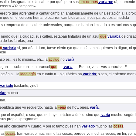
esalto desagradable sin saber por qué, pero sus
emociones
variaron
rápidamente c
creer.» «Yo tampoco»
cerebro que aprenden a cantar cambian anatómicamente de una estación a la pró
 de que en el cerebro humano ocurren cambios anatómicos parecidos a medida
n su empresa de descubrir universales, porque se habían limitado a estructuras supe
 modo que la ciudad, sus calles, estaban tintadas de un azul
que
variaba
de grisác
 de las farolas, una
a
variaría
si, por añadidura, fuese cierto (ya que no faltan ni quienes lo digan, ni 
uese
aso es... es lo mismo... eh... la
actitud
no
varía
.
pagan- - - sobre un... un arancel
que
- - -
varía
- - - Bueno, vos... vos conociste F.
pción a... la
ideología
en cuanto a... siquiátrica ha
variado
; o sea, el enfermo menta
variado
bastante, ¿no?...
riar
mucho.
dad.
epública que yo recuerdo, hasta la
Feria
de hoy, pues,
varía
.
que el español, o sea, que no hay un sistema único, sino que
varía
mucho, según la
 sus propios programas
 el año cincuenta y cuatro, y por lo tanto pues han
variado
mucho las
cosas
.
las
cosas
, han variado muchísimo las cosas, porque yo muchas veces, en fin, yo no