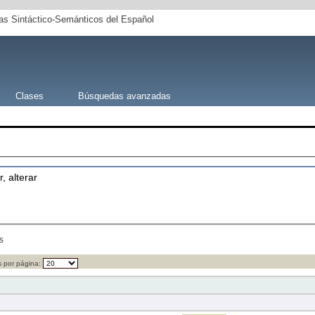
s Sintáctico-Semánticos del Español
Clases
Búsquedas avanzadas
, alterar
s
 por página: