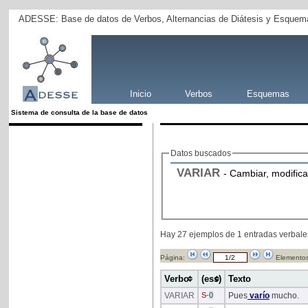
ADESSE: Base de datos de Verbos, Alternancias de Diátesis y Esquema
Inicio
Verbos
Esquemas
Sistema de consulta de la base de datos
Datos buscados
VARIAR
- Cambiar, modificar
Hay 27 ejemplos de 1 entradas verbale
Página:
Elementos
Verbo
(ess)
Texto
VARIAR
S
-
0
Pues
varío
mucho.