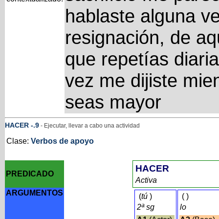
hablaste alguna v
resignación, de aq
que repetías diar
vez me dijiste mi
seas mayor
HACER
-
.9
- Ejecutar, llevar a cabo una actividad
Clase:
Verbos de apoyo
HACER
PREDICADO
Activa
ARGUMENTOS
(
tú
)
(
)
2ª sg
lo