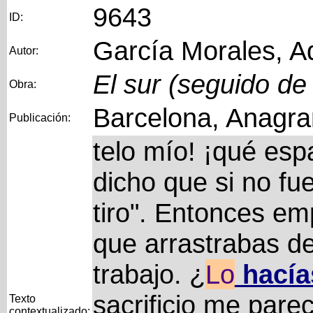
9643
ID:
García Morales, A
Autor:
El sur (seguido de
Obra:
Barcelona, Anagr
Publicación:
telo mío! ¡qué esp
dicho que si no fue
tiro". Entonces em
que arrastrabas de
trabajo. ¿
Lo
hacía
sacrificio me pare
Texto
contextualizado: