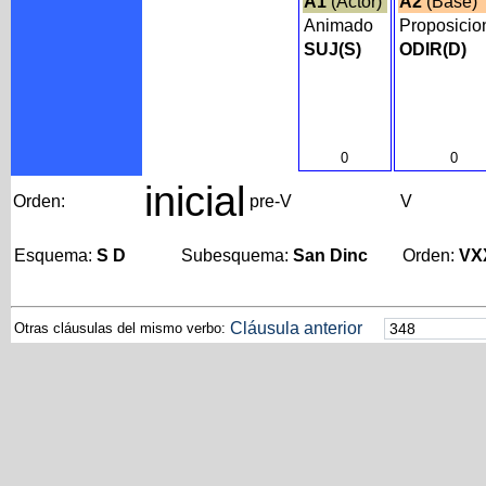
A1
(Actor)
A2
(Base)
Animado
Proposicio
SUJ(S)
ODIR(D)
0
0
inicial
Orden:
pre-V
V
Esquema:
S D
Subesquema:
San Dinc
Orden:
VX
Cláusula anterior
Otras cláusulas del mismo verbo: