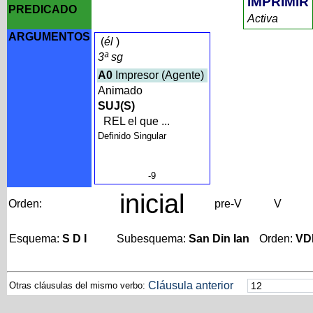
IMPRIMIR
PREDICADO
Activa
ARGUMENTOS
(
él
)
3ª sg
A0
Impresor (Agente)
Animado
SUJ(S)
REL el que ...
Definido Singular
-9
inicial
Orden:
pre-V
V
Esquema:
S D I
Subesquema:
San Din Ian
Orden:
VD
Cláusula anterior
Otras cláusulas del mismo verbo: