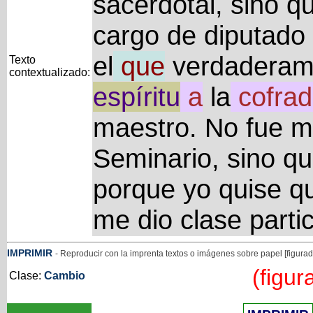
sacerdotal, sino qu
cargo de diputado
el
que
verdaderam
Texto
contextualizado:
espíritu
a
la
cofrad
maestro. No fue m
Seminario, sino q
porque yo quise qu
me dio clase parti
IMPRIMIR
- Reproducir con la imprenta textos o imágenes sobre papel [figurado
(figur
Clase:
Cambio