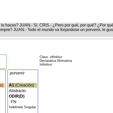
lo haces? JUAN.- Sí. CRIS.- ¿Pero por qué, por qué? ¿Por qué
iempre? JUAN.- Todo el mundo va forjandose un porvenir, le gus
o
Claus. infinitivo
Declarativa Afirmativa
Infinitivo
porvenir
io)
A1
(Creación)
Abstracto
ODIR(D)
FN
Indefinido Singular