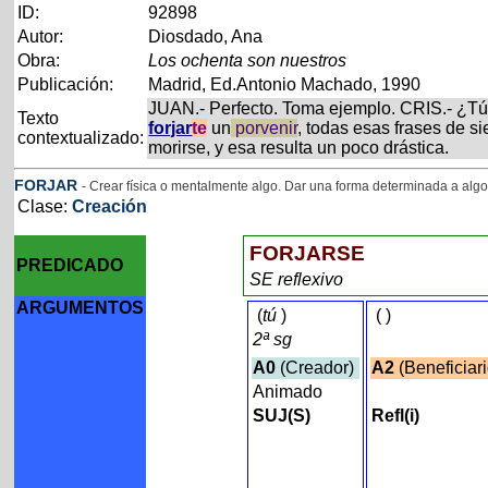
ID:
92898
Autor:
Diosdado, Ana
Obra:
Los ochenta son nuestros
Publicación:
Madrid, Ed.Antonio Machado, 1990
JUAN.- Perfecto. Toma ejemplo. CRIS.- ¿Tú 
Texto
forjar
te
un
porvenir
, todas esas frases de s
contextualizado:
morirse, y esa resulta un poco drástica.
FORJAR
- Crear física o mentalmente algo. Dar una forma determinada a alg
Clase:
Creación
FORJARSE
PREDICADO
SE reflexivo
ARGUMENTOS
(
tú
)
(
)
2ª sg
A0
(Creador)
A2
(Beneficiar
Animado
SUJ(S)
Refl(i)