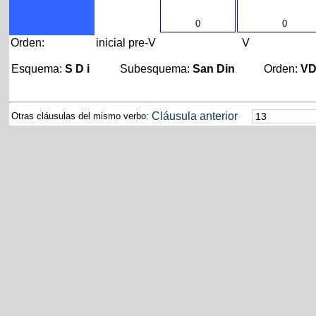
0
0
Orden:
inicial
pre-V
V
Esquema:
S D i
Subesquema:
San Din
Orden:
V
Cláusula anterior
Otras cláusulas del mismo verbo: