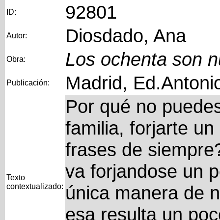
92801
ID:
Diosdado, Ana
Autor:
Los ochenta son n
Obra:
Madrid, Ed.Anton
Publicación:
Por qué no puedes
familia, forjarte u
frases de siempre
va forjandose un p
Texto
contextualizado:
única manera de 
esa resulta un poc