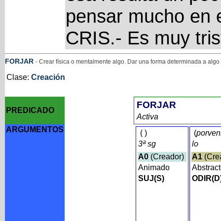
pensar mucho en e
CRIS.- Es muy tris
FORJAR
- Crear física o mentalmente algo. Dar una forma determinada a algo
Clase:
Creación
FORJAR
PREDICADO
Activa
ARGUMENTOS
(
)
(
porven
3ª sg
lo
A0
(Creador)
A1
(Cre
Animado
Abstrac
SUJ(S)
ODIR(D