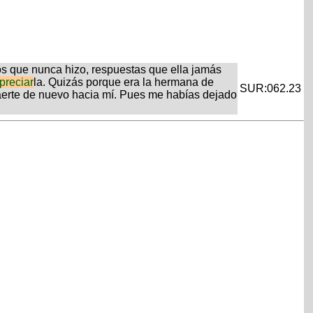
os que nunca hizo, respuestas que ella jamás
preciar
la. Quizás porque era la hermana de
SUR:062.23
raerte de nuevo hacia mí. Pues me habías dejado