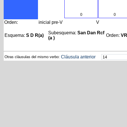
0
0
Orden:
inicial
pre-V
V
Subesquema:
San Dan Rcf
Esquema:
S D R(a)
Orden:
V
(a )
Cláusula anterior
Otras cláusulas del mismo verbo: