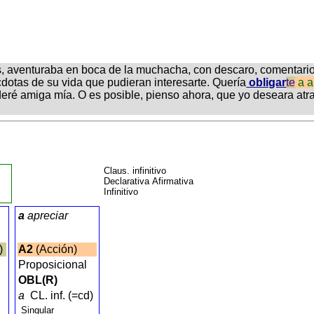
as, aventuraba en boca de la muchacha, con descaro, comentari
cdotas de su vida que pudieran interesarte. Quería
obligar
te
a
a
deré amiga mía. O es posible, pienso ahora, que yo deseara at
Claus. infinitivo
Declarativa Afirmativa
Infinitivo
a
apreciar
o)
A2
(Acción)
Proposicional
OBL(R)
a
CL. inf. (=cd)
Singular