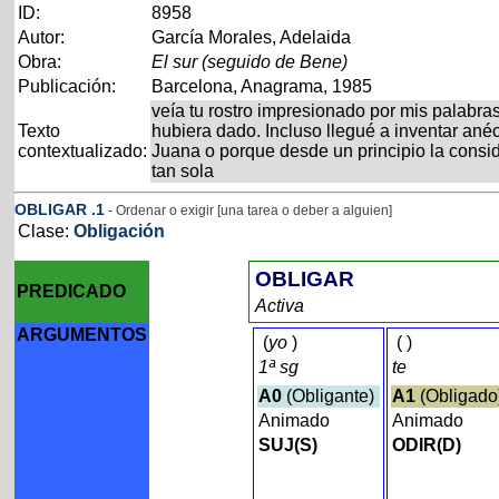
ID:
8958
Autor:
García Morales, Adelaida
Obra:
El sur (seguido de Bene)
Publicación:
Barcelona, Anagrama, 1985
veía tu rostro impresionado por mis palabr
Texto
hubiera dado. Incluso llegué a inventar ané
contextualizado:
Juana o porque desde un principio la consi
tan sola
OBLIGAR
.1
- Ordenar o exigir [una tarea o deber a alguien]
Clase:
Obligación
OBLIGAR
PREDICADO
Activa
ARGUMENTOS
(
yo
)
(
)
1ª sg
te
A0
(Obligante)
A1
(Obligad
Animado
Animado
SUJ(S)
ODIR(D)