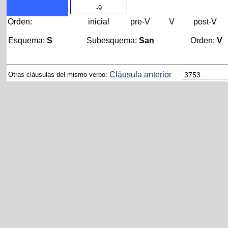
-9
Orden:
inicial
pre-V
V
post-V
Esquema:
S
Subesquema:
San
Orden:
V
Cláusula anterior
Otras cláusulas del mismo verbo: