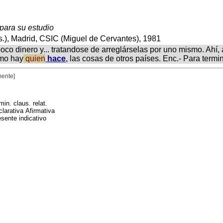
 para su estudio
.), Madrid, CSIC (Miguel de Cervantes), 1981
oco dinero y... tratandose de arreglárselas por uno mismo. Ahí,
omo hay
quien
hace
, las cosas de otros países. Enc.- Para termi
mente]
in. claus. relat.
clarativa Afirmativa
esente indicativo