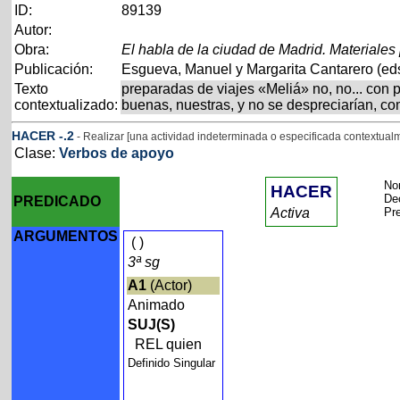
ID:
89139
Autor:
Obra:
El habla de la ciudad de Madrid. Materiales
Publicación:
Esgueva, Manuel y Margarita Cantarero (eds
Texto
preparadas de viajes «Meliá» no, no... con p
contextualizado:
buenas, nuestras, y no se despreciarían, c
HACER
-
.2
- Realizar [una actividad indeterminada o especificada contextual
Clase:
Verbos de apoyo
Nom
HACER
De
PREDICADO
Activa
Pr
ARGUMENTOS
(
)
3ª sg
A1
(Actor)
Animado
SUJ(S)
REL quien
Definido Singular