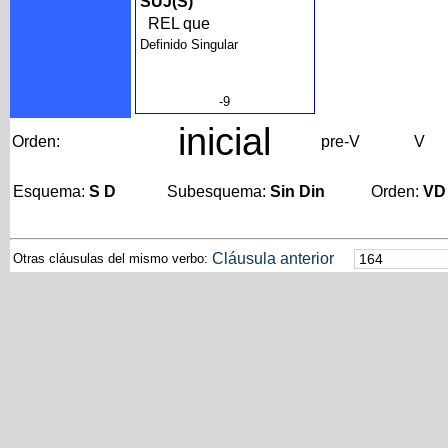
SUJ(S)
REL que
Definido Singular
-9
inicial
Orden:
pre-V
V
Esquema:
S D
Subesquema:
Sin Din
Orden:
VD
Cláusula anterior
Otras cláusulas del mismo verbo: