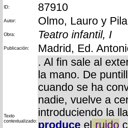
87910
ID:
Olmo, Lauro y Pila
Autor:
Teatro infantil, I
Obra:
Madrid, Ed. Anton
Publicación:
. Al fin sale al ext
la mano. De puntill
cuando se ha conv
nadie, vuelve a cer
introduciendo la ll
Texto
contextualizado:
produce
el
ruido
c