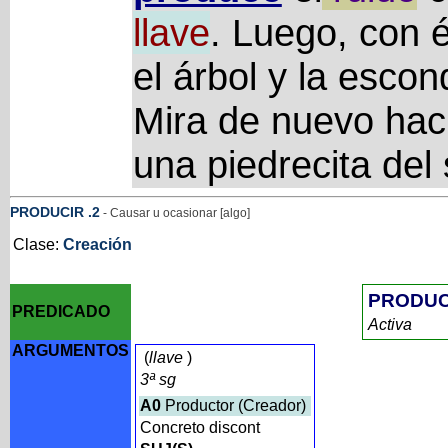
llave
. Luego, con 
el árbol y la esco
Mira de nuevo haci
una piedrecita del 
PRODUCIR
.2
- Causar u ocasionar [algo]
Clase:
Creación
PRODUC
PREDICADO
Activa
ARGUMENTOS
(
llave
)
3ª sg
A0
Productor (Creador)
Concreto discont