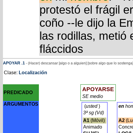
protestó el frágil e
coño --le dijo la Em
las rodillas, metió
fláccidos
APOYAR
.1
- (Hacer) descansar [algo o a alguien] [sobre algo que lo sostenga
Clase:
Localización
APOYARSE
PREDICADO
SE medio
ARGUMENTOS
(
usted
)
en
ho
3ª sg (Vd)
A1
(Móvil)
A2
(Lu
Animado
Concre