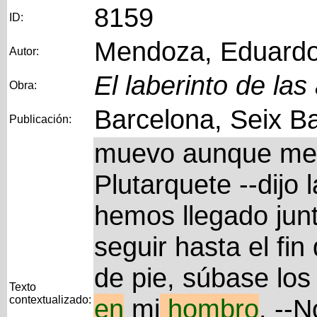
8159
ID:
Mendoza, Eduard
Autor:
El laberinto de las
Obra:
Barcelona, Seix Ba
Publicación:
muevo aunque me 
Plutarquete --dijo 
hemos llegado jun
seguir hasta el fi
de pie, súbase los
Texto
contextualizado:
en
mi
hombro
. --N