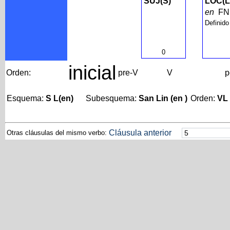
SUJ(S)
LOC(L
en
F
Definido
0
inicial
Orden:
pre-V
V
p
Esquema:
S L(en)
Subesquema:
San Lin (en )
Orden:
VL
Cláusula anterior
Otras cláusulas del mismo verbo: