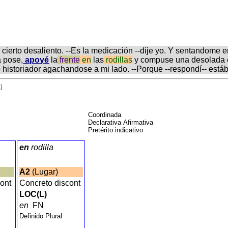
ierto desaliento. --Es la medicación --dije yo. Y sentandome e
a pose,
apoyé
la
frente
en
las
rodillas
y compuse una desolada e
 historiador agachandose a mi lado. --Porque --respondí-- est
]
Coordinada
Declarativa Afirmativa
Pretérito indicativo
en
rodilla
A2
(Lugar)
cont
Concreto discont
LOC(L)
en
FN
r
Definido Plural