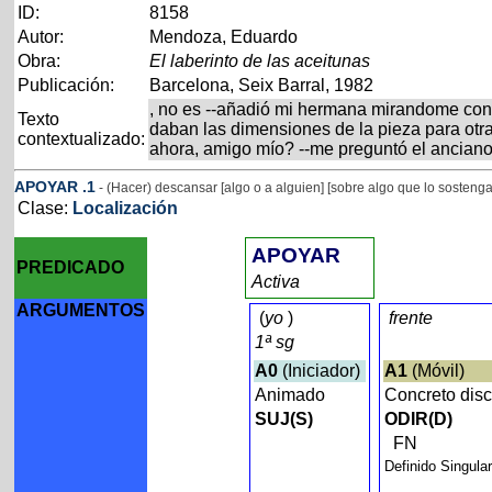
ID:
8158
Autor:
Mendoza, Eduardo
Obra:
El laberinto de las aceitunas
Publicación:
Barcelona, Seix Barral, 1982
, no es --añadió mi hermana mirandome con c
Texto
daban las dimensiones de la pieza para otr
contextualizado:
ahora, amigo mío? --me preguntó el anciano
APOYAR
.1
- (Hacer) descansar [algo o a alguien] [sobre algo que lo sostenga
Clase:
Localización
APOYAR
PREDICADO
Activa
ARGUMENTOS
(
yo
)
frente
1ª sg
A0
(Iniciador)
A1
(Móvil)
Animado
Concreto dis
SUJ(S)
ODIR(D)
FN
Definido Singula