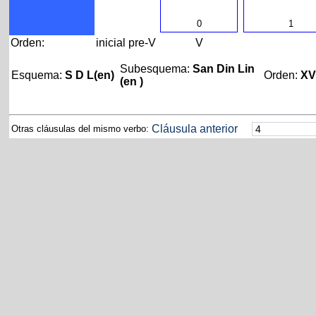
0
1
Orden:
inicial
pre-V
V
Subesquema:
San Din Lin
Esquema:
S D L(en)
Orden:
X
(en )
Cláusula anterior
Otras cláusulas del mismo verbo: