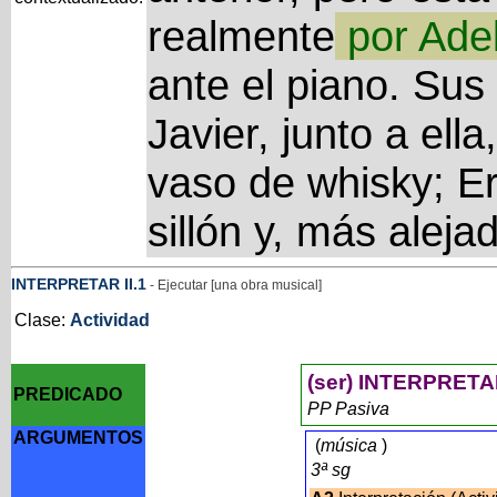
realmente
por
Ade
ante el piano. Su
Javier, junto a ell
vaso de whisky; E
sillón y, más alej
INTERPRETAR
II
.1
- Ejecutar [una obra musical]
Clase:
Actividad
(ser) INTERPRET
PREDICADO
PP Pasiva
ARGUMENTOS
(
música
)
3ª sg