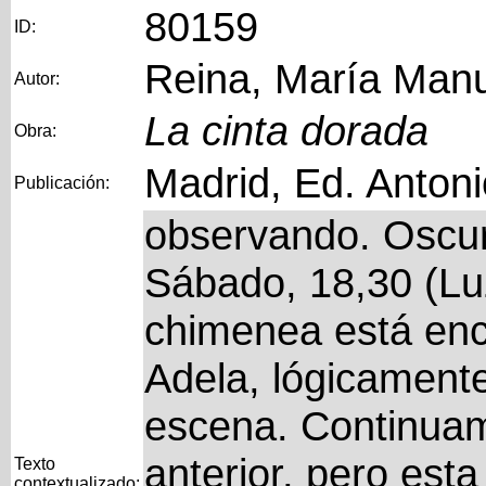
80159
ID:
Reina, María Man
Autor:
La cinta dorada
Obra:
Madrid, Ed. Anton
Publicación:
observando. Oscu
Sábado, 18,30 (Luz
chimenea está enc
Adela, lógicament
escena. Continua
anterior, pero esta
Texto
contextualizado: