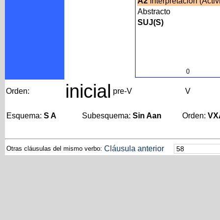
A2
Interpretación (Acti
Abstracto
SUJ(S)
0
inicial
Orden:
pre-V
V
Esquema:
S A
Subesquema:
Sin Aan
Orden:
VX
Cláusula anterior
Otras cláusulas del mismo verbo: