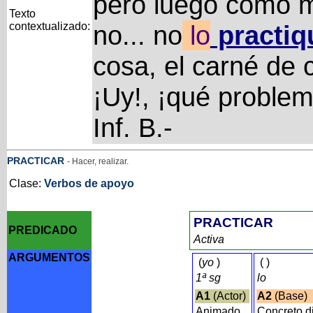
pero luego como m
Texto
contextualizado:
no... no
lo
practiq
cosa, el carné de c
¡Uy!, ¡qué problema
Inf. B.-
PRACTICAR
- Hacer, realizar.
Clase:
Verbos de apoyo
PRACTICAR
PREDICADO
Activa
ARGUMENTOS
(
yo
)
(
)
1ª sg
lo
A1
(Actor)
A2
(Base)
Animado
Concreto d