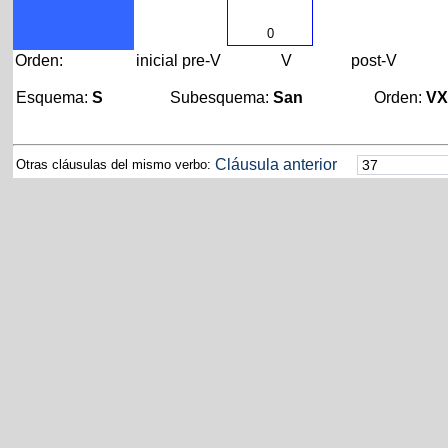
0
Orden:
inicial
pre-V
V
post-V
Esquema:
S
Subesquema:
San
Orden:
V
Cláusula anterior
Otras cláusulas del mismo verbo: