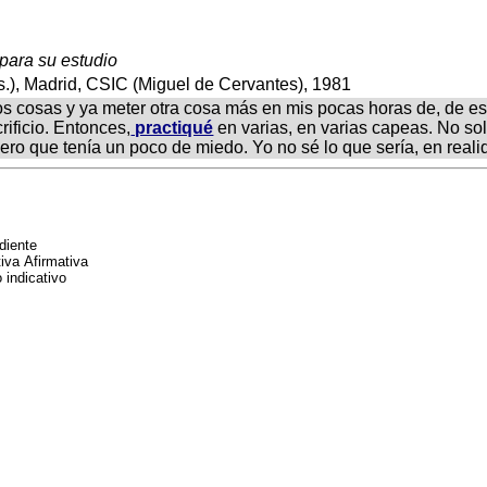
 para su estudio
.), Madrid, CSIC (Miguel de Cervantes), 1981
os cosas y ya meter otra cosa más en mis pocas horas de, de es
rificio. Entonces,
practiqué
en varias, en varias capeas. No sol
 pero que tenía un poco de miedo. Yo no sé lo que sería, en real
diente
tiva Afirmativa
o indicativo