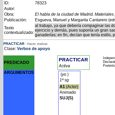
ID:
78323
Autor:
Obra:
El habla de la ciudad de Madrid. Materiales
Publicación:
Esgueva, Manuel y Margarita Cantarero (eds
al trabajo, ya que debería compaginar las d
Texto
ejercicio y demás, pues suponía un gran sac
contextualizado:
ganaderías; en fin, decían que tenía estilo,
PRACTICAR
- Hacer, realizar.
Clase:
Verbos de apoyo
Indepen
PRACTICAR
Declara
PREDICADO
Activa
Pretérit
ARGUMENTOS
(
yo
)
1ª sg
A1
(Actor)
Animado
SUJ(S)