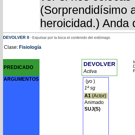
(Sorprendidísimo 
heroicidad.) Anda 
DEVOLVER
II
- Expulsar por la boca el contenido del estómago
Clase:
Fisiología
I
DEVOLVER
D
PREDICADO
Activa
P
ARGUMENTOS
(
yo
)
1ª sg
A1
(Actor)
Animado
SUJ(S)