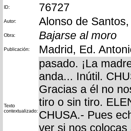
76727
ID:
Alonso de Santos,
Autor:
Bajarse al moro
Obra:
Madrid, Ed. Anton
Publicación:
pasado. ¡La madre 
anda... Inútil. CH
Gracias a él no n
tiro o sin tiro. EL
Texto
contextualizado:
CHUSA.- Pues echa
ver si nos colocas