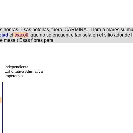
 honras. Esas botellas, fuera. CARMIÑA.- Llora a mares su muer
jad
el
txacolí
, que no se encuentre tan sola en el sitio adonde
de mesa.) Esas flores para
Independiente
Exhortativa Afirmativa
Imperativo
t