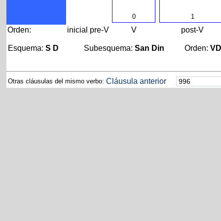
0
1
Orden:
inicial
pre-V
V
post-V
Esquema:
S D
Subesquema:
San Din
Orden:
V
Cláusula anterior
Otras cláusulas del mismo verbo: