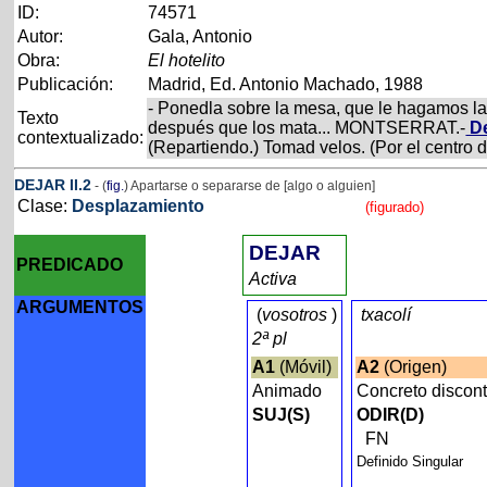
ID:
74571
Autor:
Gala, Antonio
Obra:
El hotelito
Publicación:
Madrid, Ed. Antonio Machado, 1988
- Ponedla sobre la mesa, que le hagamos las
Texto
después que los mata... MONTSERRAT.-
De
contextualizado:
(Repartiendo.) Tomad velos. (Por el centro 
DEJAR
II
.2
- (
fig.
) Apartarse o separarse de [algo o alguien]
Clase:
Desplazamiento
(figurado)
DEJAR
PREDICADO
Activa
ARGUMENTOS
(
vosotros
)
txacolí
2ª pl
A1
(Móvil)
A2
(Origen)
Animado
Concreto discon
SUJ(S)
ODIR(D)
FN
Definido Singular