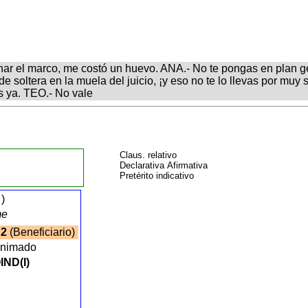
char el marco, me costó un huevo. ANA.- No te pongas en plan g
de soltera en la muela del juicio, ¡y eso no te lo llevas por m
 ya. TEO.- No vale
Claus. relativo
Declarativa Afirmativa
Pretérito indicativo
)
me
2
(Beneficiario)
nimado
IND(I)