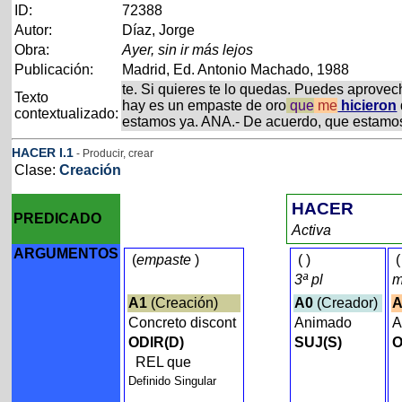
ID:
72388
Autor:
Díaz, Jorge
Obra:
Ayer, sin ir más lejos
Publicación:
Madrid, Ed. Antonio Machado, 1988
te. Si quieres te lo quedas. Puedes aprove
Texto
hay es un empaste de oro
que
me
hicieron
contextualizado:
estamos ya. ANA.- De acuerdo, que estamos
HACER
I
.1
- Producir, crear
Clase:
Creación
HACER
PREDICADO
Activa
ARGUMENTOS
(
empaste
)
(
)
(
3ª pl
A1
(Creación)
A0
(Creador)
A
Concreto discont
Animado
A
ODIR(D)
SUJ(S)
O
REL que
Definido Singular