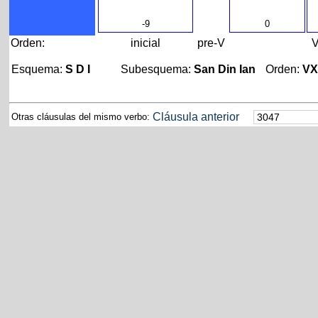
-9
0
Orden:
inicial
pre-V
Esquema:
S D I
Subesquema:
San Din Ian
Orden:
V
Cláusula anterior
Otras cláusulas del mismo verbo: