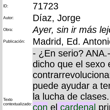
71723
ID:
Díaz, Jorge
Autor:
Ayer, sin ir más le
Obra:
Madrid, Ed. Anton
Publicación:
- ¿En serio? ANA.
dicho que el sexo
contrarrevolucionar
puede ayudar a te
la lucha de clases
Texto
contextualizado:
con
el
cardenal
pri