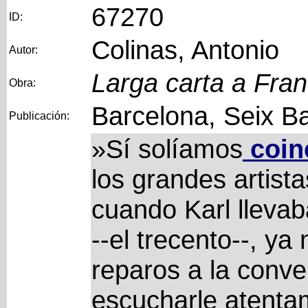
67270
ID:
Colinas, Antonio
Autor:
Larga carta a Fra
Obra:
Barcelona, Seix Ba
Publicación:
»Sí solíamos
coinc
los grandes artist
cuando Karl llevab
--el trecento--, y
reparos a la conv
escucharle atent