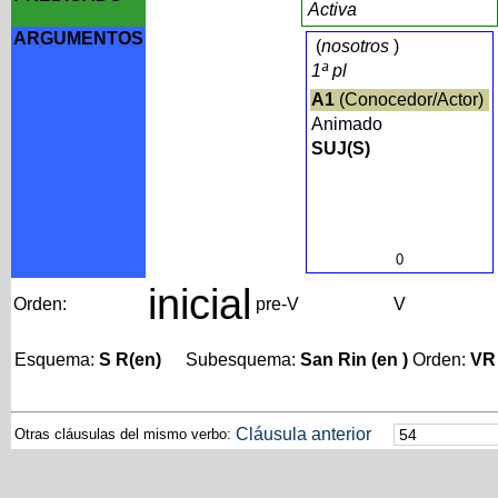
Activa
ARGUMENTOS
(
nosotros
)
1ª pl
A1
(Conocedor/Actor)
Animado
SUJ(S)
0
inicial
Orden:
pre-V
V
Esquema:
S R(en)
Subesquema:
San Rin (en )
Orden:
VR
Cláusula anterior
Otras cláusulas del mismo verbo: