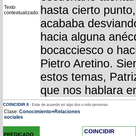
hasta cierto punto
Texto
contextualizado:
acababa desviando 
hacia alguna anéc
bocacciesco o haci
Pietro Aretino. Si
estos temas, Patri
que nos hablara en
COINCIDIR
II
- Estar de acuerdo en algo dos o más personas
Clase:
Conocimiento
+
Relaciones
sociales
COINCIDIR
PREDICADO