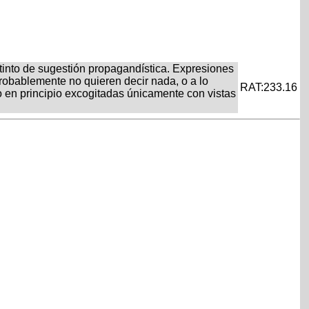
stinto de sugestión propagandística. Expresiones
robablemente no quieren decir nada, o a lo
RAT:233.16
o en principio excogitadas únicamente con vistas