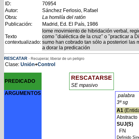
ID:
70954
Autor:
Sánchez Ferlosio, Rafael
Obra:
La homilía del ratón
Publicación:
Madrid, Ed. El País, 1986
lome movimiento de hibridación verbal, regi
Texto
como "dialéctica de la cruz" o "practicar a 
contextualizado:
sumo han cobrado tan sólo a posteriori las 
a dorar la predicación
RESCATAR
- Recuperar, liberar de un peligro
Clase:
Unión
+
Control
RESCATARSE
PREDICADO
SE mpasivo
ARGUMENTOS
palabra
3ª sg
A1
(Entid
Abstracto
SUJ(S)
FN
Definido Si