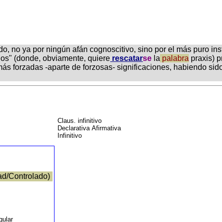
do, no ya por ningún afán cognoscitivo, sino por el más puro in
Dios" (donde, obviamente, quiere
rescatar
se
la
palabra
praxis) p
más forzadas -aparte de forzosas- significaciones, habiendo sid
Claus. infinitivo
Declarativa Afirmativa
Infinitivo
ad/Controlado)
ngular